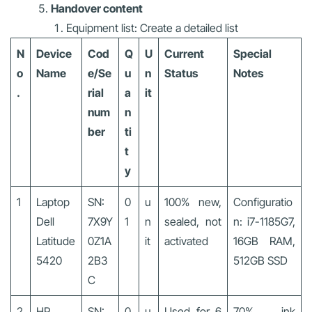
Handover content
Equipment list: Create a detailed list
N
Device
Cod
Q
U
Current
Special
o
Name
e/Se
u
n
Status
Notes
.
rial
a
it
num
n
ber
ti
t
y
1
Laptop
SN:
0
u
100% new,
Configuratio
Dell
7X9Y
1
n
sealed, not
n: i7-1185G7,
Latitude
0Z1A
it
activated
16GB RAM,
5420
2B3
512GB SSD
C
2
HP
SN:
0
u
Used for 6
70% ink