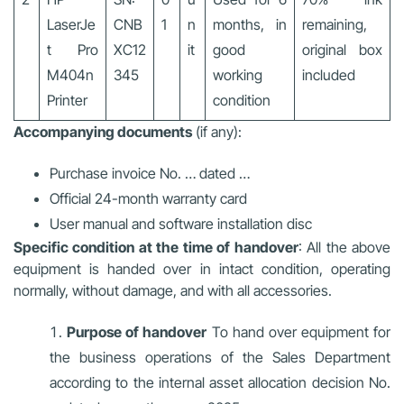
LaserJe
CNB
1
n
months, in
remaining,
t Pro
XC12
it
good
original box
M404n
345
working
included
Printer
condition
Accompanying documents
(if any):
Purchase invoice No. … dated …
Official 24-month warranty card
User manual and software installation disc
Specific condition at the time of handover
: All the above
equipment is handed over in intact condition, operating
normally, without damage, and with all accessories.
Purpose of handover
To hand over equipment for
the business operations of the Sales Department
according to the internal asset allocation decision No.