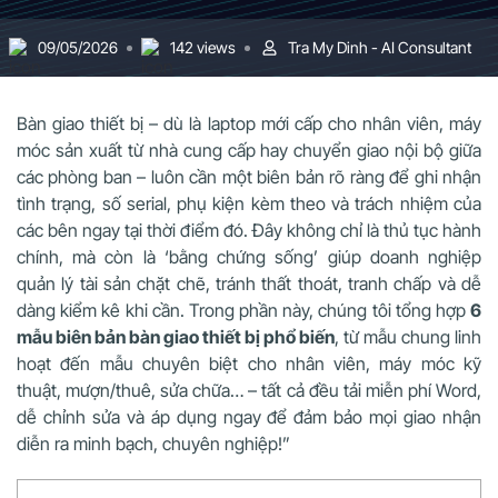
09/05/2026
142 views
Tra My Dinh - AI Consultant
Bàn giao thiết bị – dù là laptop mới cấp cho nhân viên, máy
móc sản xuất từ nhà cung cấp hay chuyển giao nội bộ giữa
các phòng ban – luôn cần một biên bản rõ ràng để ghi nhận
tình trạng, số serial, phụ kiện kèm theo và trách nhiệm của
các bên ngay tại thời điểm đó. Đây không chỉ là thủ tục hành
chính, mà còn là ‘bằng chứng sống’ giúp doanh nghiệp
quản lý tài sản chặt chẽ, tránh thất thoát, tranh chấp và dễ
dàng kiểm kê khi cần. Trong phần này, chúng tôi tổng hợp
6
mẫu biên bản bàn giao thiết bị phổ biến
, từ mẫu chung linh
hoạt đến mẫu chuyên biệt cho nhân viên, máy móc kỹ
thuật, mượn/thuê, sửa chữa… – tất cả đều tải miễn phí Word,
dễ chỉnh sửa và áp dụng ngay để đảm bảo mọi giao nhận
diễn ra minh bạch, chuyên nghiệp!”