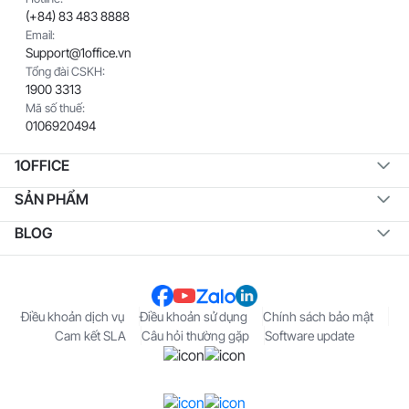
(+84) 83 483 8888
Email:
Support@1office.vn
Tổng đài CSKH:
1900 3313
Mã số thuế:
0106920494
1OFFICE
SẢN PHẨM
BLOG
Điều khoản dịch vụ
Điều khoản sử dụng
Chính sách bảo mật
Cam kết SLA
Câu hỏi thường gặp
Software update