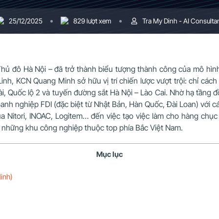
25/12/2025
829 lượt xem
Tra My Dinh - AI Consulta
hủ đô Hà Nội – đã trở thành biểu tượng thành công của mô hình
inh, KCN Quang Minh sở hữu vị trí chiến lược vượt trội: chỉ cá
ài, Quốc lộ 2 và tuyến đường sắt Hà Nội – Lào Cai. Nhờ hạ tầng đ
anh nghiệp FDI (đặc biệt từ Nhật Bản, Hàn Quốc, Đài Loan) với cá
của Nitori, INOAC, Logitem… đến việc tạo việc làm cho hàng ch
g những khu công nghiệp thuộc top phía Bắc Việt Nam.
Mục lục
inh)