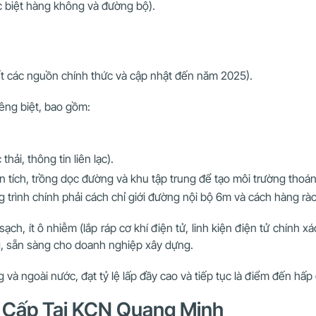
ặc biệt hàng không và đường bộ).
hết các nguồn chính thức và cập nhật đến năm 2025).
êng biệt, bao gồm:
hải, thông tin liên lạc).
 tích, trồng dọc đường và khu tập trung để tạo môi trường thoán
 trình chính phải cách chỉ giới đường nội bộ 6m và cách hàng rào
, ít ô nhiễm (lắp ráp cơ khí điện tử, linh kiện điện tử chính 
g, sẵn sàng cho doanh nghiệp xây dựng.
và ngoài nước, đạt tỷ lệ lấp đầy cao và tiếp tục là điểm đến hấp
ng Cấp Tại KCN Quang Minh