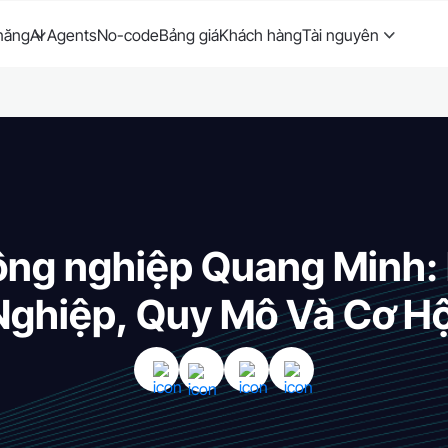
năng
AI Agents
No-code
Bảng giá
Khách hàng
Tài nguyên
ông nghiệp Quang Minh:
Nghiệp, Quy Mô Và Cơ Hộ