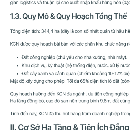
gian logistics và thuận lợi cho xuất nhập khẩu hàng hóa (đ
1.3. Quy Mô & Quy Hoạch Tổng Thể
Tổng diện tích: 344,4 ha (đây là con số nhất quán từ hầu 
KCN được quy hoạch bài bản với các phân khu chức năng ri
Đất công nghiệp (chủ yếu cho nhà xưởng, nhà máy).
Khu dịch vụ, kỹ thuật (hệ thống điện, nước, xử lý nước t
Đất cây xanh và cảnh quan (chiếm khoảng 10-12% diện
Mật độ xây dựng cho phép: Tối đa 65% diện tích lô đất (công
Quy hoạch hướng đến KCN đa ngành, ưu tiên công nghiệp sạch
Hạ tầng đồng bộ, cao độ san nền trung bình 9,8m, đất cứn
Tính đến nay, KCN đã thu hút hàng trăm doanh nghiệp trong 
II. Cơ Sở Hạ Tầng & Tiện Ích Đẳ