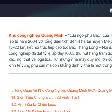
Khu công nghiệp Quang Minh
– “cửa ngõ phía Bắc” của T
lập từ năm 2004 với tổng diện tích 344,4 ha tại huyện Mê L
15–20 km, kết nối trực tiếp cao tốc Bắc Thăng Long – Nội B
công nghiệp đã đạt tỷ lệ lấp đầy 100%, thu hút hàng trăm do
xác, nội thất và logistics. Từ những nhà máy quy mô lớn 
kinh tế vùng phụ cận mà còn khẳng định vị thế là một tron
I. Tổng Quan Về Khu Công Nghiệp Quang Minh (KCN Quang M
1.1. Giới Thiệu Chung & Lịch Sử Hình Thành
1.2. Vị Trí Địa Lý Chiến Lược
1.3. Quy Mô & Quy Hoạch Tổng Thể