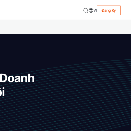
VI
Đăng Ký
 Doanh
i