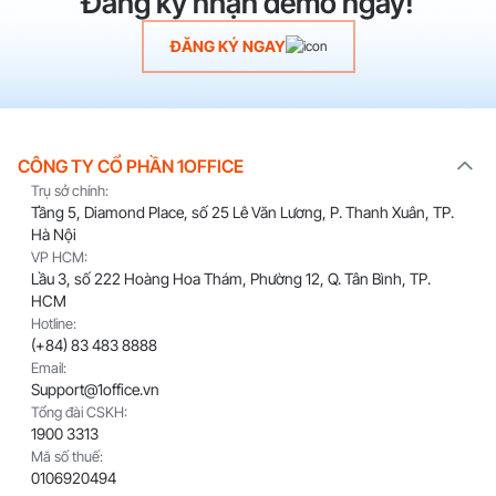
Đăng ký nhận demo ngay!
ĐĂNG KÝ NGAY
CÔNG TY CỔ PHẦN 1OFFICE
Trụ sở chính:
Tầng 5, Diamond Place, số 25 Lê Văn Lương, P. Thanh Xuân, TP.
Hà Nội
VP HCM:
Lầu 3, số 222 Hoàng Hoa Thám, Phường 12, Q. Tân Bình, TP.
HCM
Hotline:
(+84) 83 483 8888
Email:
Support@1office.vn
Tổng đài CSKH:
1900 3313
Mã số thuế:
0106920494