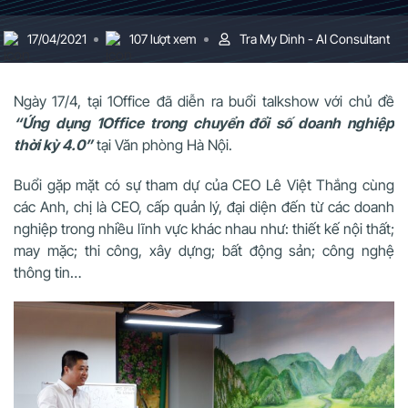
17/04/2021
107 lượt xem
Tra My Dinh - AI Consultant
Ngày 17/4, tại 1Office đã diễn ra buổi talkshow với chủ đề
“Ứng dụng 1Office trong chuyển đổi số doanh nghiệp
thời kỳ 4.0”
tại Văn phòng Hà Nội.
Buổi gặp mặt có sự tham dự của CEO Lê Việt Thắng cùng
các Anh, chị là CEO, cấp quản lý, đại diện đến từ các doanh
nghiệp trong nhiều lĩnh vực khác nhau như: thiết kế nội thất;
may mặc; thi công, xây dựng; bất động sản; công nghệ
thông tin…