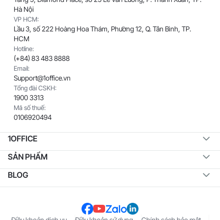
Hà Nội
VP HCM:
Lầu 3, số 222 Hoàng Hoa Thám, Phường 12, Q. Tân Bình, TP.
HCM
Hotline:
(+84) 83 483 8888
Email:
Support@1office.vn
Tổng đài CSKH:
1900 3313
Mã số thuế:
0106920494
1OFFICE
SẢN PHẨM
BLOG
Điều khoản dịch vụ
Điều khoản sử dụng
Chính sách bảo mật