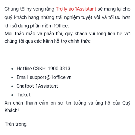
chúng tôi qua các kênh hỗ trợ chính thức:
Hotline CSKH: 1900 3313
Email: support@1office.vn
Chatbot 1Assistant
Ticket
Xin chân thành cảm ơn sự tin tưởng và ủng hộ của Quý
Khách!
Trân trọng,
Đội ngũ 1Office
12/04/2025
169 lượt xem
Vương Huy
Tham gia cộng đồng 1Office để cập