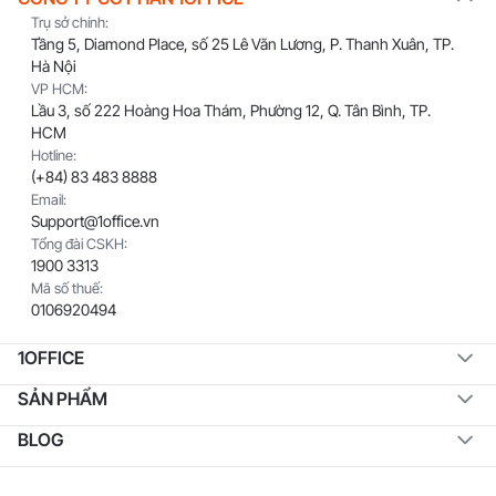
Hotline:
(+84) 83 483 8888
Email:
Support@1office.vn
Tổng đài CSKH:
1900 3313
Mã số thuế:
0106920494
1OFFICE
SẢN PHẨM
BLOG
Điều khoản dịch vụ
Điều khoản sử dụng
Chính sách bảo mật
Cam kết SLA
Câu hỏi thường gặp
Software update