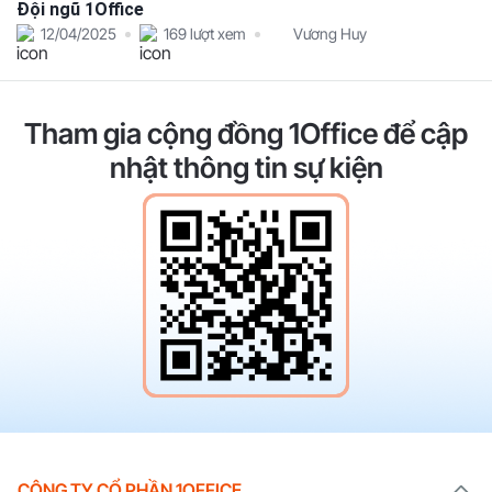
nhật thông tin sự kiện
CÔNG TY CỔ PHẦN 1OFFICE
Trụ sở chính:
Tầng 5, Diamond Place, số 25 Lê Văn Lương, P. Thanh Xuân, TP.
Hà Nội
VP HCM:
Lầu 3, số 222 Hoàng Hoa Thám, Phường 12, Q. Tân Bình, TP.
HCM