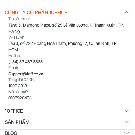
CÔNG TY CỔ PHẦN 1OFFICE
Trụ sở chính:
Tầng 5, Diamond Place, số 25 Lê Văn Lương, P. Thanh Xuân, TP.
Hà Nội
VP HCM:
Lầu 3, số 222 Hoàng Hoa Thám, Phường 12, Q. Tân Bình, TP.
HCM
Hotline:
(+84) 83 483 8888
Email:
Support@1office.vn
Tổng đài CSKH:
1900 3313
Mã số thuế:
0106920494
1OFFICE
SẢN PHẨM
BLOG