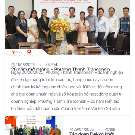
21/08/2025
204
26 năm mở đường – Phương Thành Tranconsin
Ngày 20/06/2025, Phương Thành Tranconsin – doanh nghiệp
khẳng định vị thế, thiết lập văn phòng số hiện đại trên
đã kiến tạo hàng trăm km cao tốc, hàng chục cây cầu lớn
nền tảng 1Office
chính thức ký kết hợp tác chiến lược với 1Office, đặt nền móng
cho giai đoạn chuẩn hóa và số hóa toàn bộ hoạt động quản trị
doanh nghiệp. Phương Thành Tranconsin – 26 năm kiến tạo
hạ tầng, dẫn dắt ngành cầu đường Việt Nam Với hơn 26 năm
kinh nghiệm trong lĩnh vực xây dựng hạ tầng giao thông,
Phương Thành Tranconsin đã khẳng định vị thế là một trong
29/04/2025
169
những doanh nghiệp thuộc top ngành cầu đường tại Việt Nam.
Tập đoàn Dekko khởi