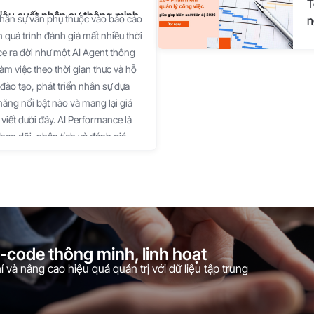
T
hiệu suất nhân sự thông minh
nhân sự vẫn phụ thuộc vào báo cáo
n
 quá trình đánh giá mất nhiều thời
e ra đời như một AI Agent thông
làm việc theo thời gian thực và hỗ
đào tạo, phát triển nhân sự dựa
 năng nổi bật nào và mang lại giá
viết dưới đây. AI Performance là
heo dõi, phân tích và đánh giá
tế. Thay vì đánh giá theo cảm tính
động tổng hợp dữ liệu từ KPI, tiến
 khách quan, chính xác và liên tục.
u suất của từng cá nhân, đội
định về khen thưởng, đào tạo hay
ộng như thế nào? AI Performance
o-code thông minh, linh hoạt
n viên trên hệ thống như KPI, công
 và nâng cao hiệu quả quản trị với dữ liệu tập trung
quả đạt được. Sau đó, AI sẽ tự động