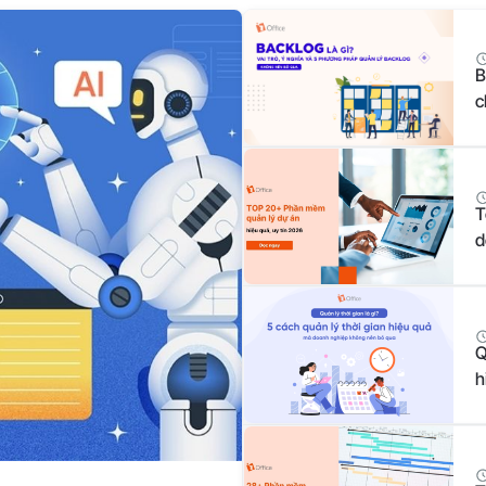
B
c
T
d
Q
h