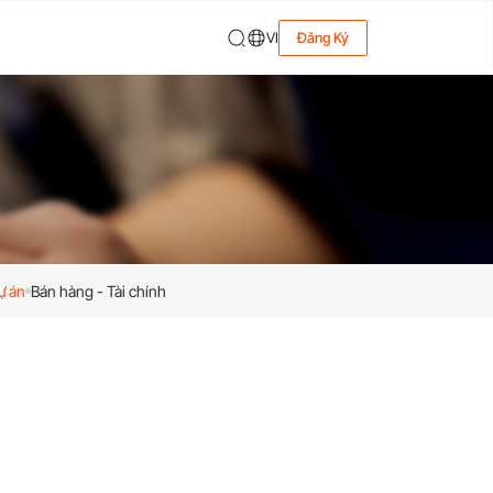
VI
Đăng Ký
ự án
Bán hàng - Tài chính