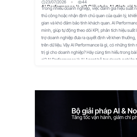
23/07/2026
44
AI Performance là gì? Giải pháp AI đánh giá 
Trong nhiều doanh nghiệp, việc đánh giá hiệu suất 
thủ công hoặc nhận định chủ quan của quản lý, khiến
gian và khó đảm bảo tính khách quan. AI Performanc
minh, giúp tự động theo dõi KPI, phân tích hiệu suất 
trợ doanh nghiệp đưa ra quyết định về khen thưởng, 
trên dữ liệu. Vậy AI Performance là gì, có những tính
trị gì cho doanh nghiệp? Hãy cùng tìm hiểu trong bài 
gì? AI Performance là AI Agent hỗ trợ doanh nghiệp t
hiệu suất làm việc của nhân sự dựa trên dữ liệu thực 
hoặc chỉ dựa vào báo cáo định kỳ, AI Performance tự 
độ công việc và kết quả thực hiện để đưa ra đánh giá
Nhờ đó, nhà quản lý có thể nhanh chóng nắm bắt hiệ
nhóm và toàn doanh nghiệp, từ đó đưa ra các quyết 
phân bổ nguồn lực phù hợp. AI Performance hoạt đ
Bộ giải pháp AI & N
thu thập dữ liệu từ các hoạt động hằng ngày của nhâ
Tăng tốc vận hành, giảm chi phí
việc, tiến độ thực hiện, thời gian hoàn thành và kết 
phân tích dữ liệu, đánh giá mức độ hoàn thành