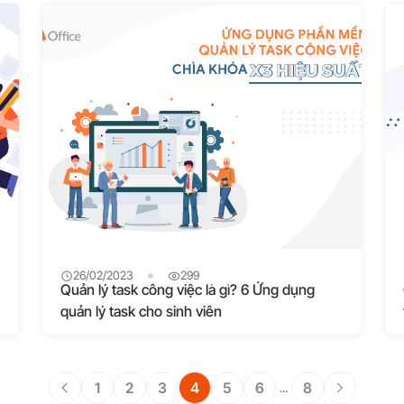
26/02/2023
299
Quản lý task công việc là gì? 6 Ứng dụng
quản lý task cho sinh viên
1
2
3
4
5
6
8
...