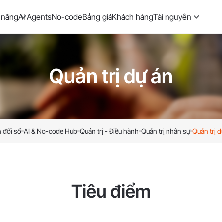
 năng
AI Agents
No-code
Bảng giá
Khách hàng
Tài nguyên
Quản trị dự án
 đổi số
AI & No-code Hub
Quản trị - Điều hành
Quản trị nhân sự
Quản trị d
Tiêu điểm