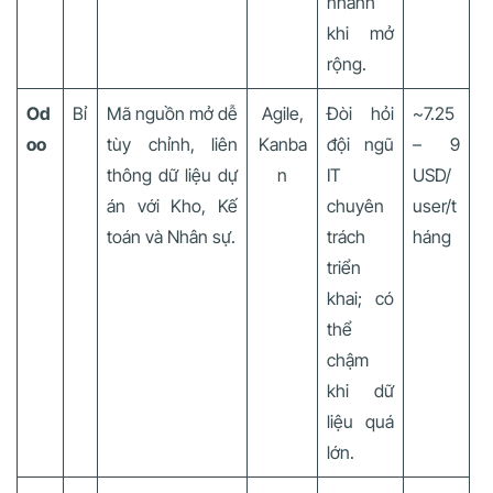
nhanh
khi mở
rộng.
Od
Bỉ
Mã nguồn mở dễ
Agile,
Đòi hỏi
~7.25
oo
tùy chỉnh, liên
Kanba
đội ngũ
– 9
thông dữ liệu dự
n
IT
USD/
án với Kho, Kế
chuyên
user/t
toán và Nhân sự.
trách
háng
triển
khai; có
thể
chậm
khi dữ
liệu quá
lớn.