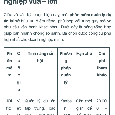
nghiệp vừa – lớn
Giữa vô vàn lựa chọn hiện nay, mỗi
phần mềm quản lý dự
án
lại sở hữu ưu điểm riêng, phù hợp với từng quy mô và
nhu cầu vận hành khác nhau. Dưới đây là bảng tổng hợp
giúp bạn nhanh chóng so sánh, lựa chọn được công cụ phù
hợp nhất cho doanh nghiệp mình.
Ph
Q
Tính năng nổi
Phươn
Hạn chế
Chi
ần
u
bật
g
phí
mề
ố
pháp
tham
m
c
quản
khảo
gi
lý
a
1Of
Vi
Quản lý dự án
Kanba
Cần thời
20.00
fic
ệt
tập trung, báo
n,
gian để
0 –