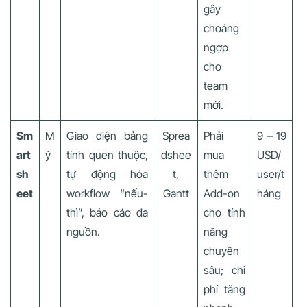
gây
choáng
ngợp
cho
team
mới.
Sm
M
Giao diện bảng
Sprea
Phải
9 – 19
art
ỹ
tính quen thuộc,
dshee
mua
USD/
sh
tự động hóa
t,
thêm
user/t
eet
workflow “nếu-
Gantt
Add-on
háng
thì”, báo cáo đa
cho tính
nguồn.
năng
chuyên
sâu; chi
phí tăng