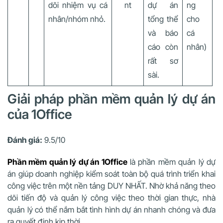
dõi nhiệm vụ cá
nt
dự án
ng
nhân/nhóm nhỏ.
tổng thể
cho
và báo
cá
cáo còn
nhân)
rất sơ
sài.
Giải pháp phần mềm quản lý dự án
của 1Office
Đánh giá:
9.5/10
Phần mềm
quản lý dự án 1Office
là
phần mềm quản lý dự
án giúp doanh nghiệp kiểm soát toàn bộ quá trình triển khai
công việc trên một nền tảng DUY NHẤT. Nhờ khả năng theo
dõi tiến độ và quản lý công việc theo thời gian thực, nhà
quản lý có thể nắm bắt tình hình dự án nhanh chóng và đưa
ra quyết định kịp thời.