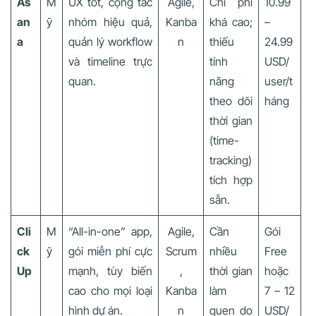
As
M
UX tốt, cộng tác
Agile,
Chi phí
10.99
an
ỹ
nhóm hiệu quả,
Kanba
khá cao;
–
a
quản lý workflow
n
thiếu
24.99
và timeline trực
tính
USD/
quan.
năng
user/t
theo dõi
háng
thời gian
(time-
tracking)
tích hợp
sẵn.
Cli
M
“All-in-one” app,
Agile,
Cần
Gói
ck
ỹ
gói miễn phí cực
Scrum
nhiều
Free
Up
mạnh, tùy biến
,
thời gian
hoặc
cao cho mọi loại
Kanba
làm
7 – 12
hình dự án.
n
quen do
USD/