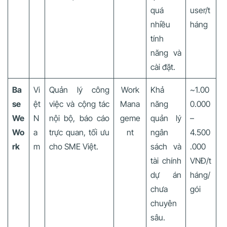
quá
user/t
nhiều
háng
tính
năng và
cài đặt.
Ba
Vi
Quản lý công
Work
Khả
~1.00
se
ệt
việc và cộng tác
Mana
năng
0.000
We
N
nội bộ, báo cáo
geme
quản lý
–
Wo
a
trực quan, tối ưu
nt
ngân
4.500
rk
m
cho SME Việt.
sách và
.000
tài chính
VNĐ/t
dự án
háng/
chưa
gói
chuyên
sâu.