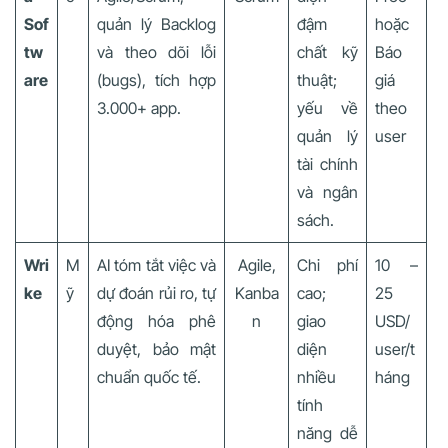
Sof
quản lý Backlog
đậm
hoặc
tw
và theo dõi lỗi
chất kỹ
Báo
are
(bugs), tích hợp
thuật;
giá
3.000+ app.
yếu về
theo
quản lý
user
tài chính
và ngân
sách.
Wri
M
AI tóm tắt việc và
Agile,
Chi phí
10 –
ke
ỹ
dự đoán rủi ro, tự
Kanba
cao;
25
động hóa phê
n
giao
USD/
duyệt, bảo mật
diện
user/t
chuẩn quốc tế.
nhiều
háng
tính
năng dễ