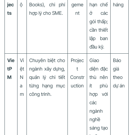
jec
ộ
Books), chi phí
geme
hạn chế
háng
ts
hợp lý cho SME.
nt
ở các
gói thấp;
cần thiết
lập ban
đầu kỹ.
Vie
Vi
Chuyên biệt cho
Projec
Giao
Báo
tP
ệt
ngành xây dựng,
t
diện đặc
giá
M
N
quản lý chi tiết
Constr
thù nên
theo
a
từng hạng mục
uction
ít phù
dự án
m
công trình.
hợp với
các
ngành
nghề
sáng tạo