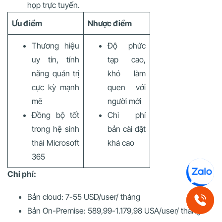
họp trực tuyến.
Ưu điểm
Nhược điểm
Thương hiệu
Độ phức
uy tín, tính
tạp cao,
năng quản trị
khó làm
cực kỳ mạnh
quen với
mẽ
người mới
Đồng bộ tốt
Chi phí
trong hệ sinh
bản cài đặt
thái Microsoft
khá cao
365
Chi phí:
Bản cloud: 7-55 USD/user/ tháng
Bản On-Premise: 589,99-1.179,98 USA/user/ tháng