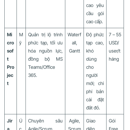
cao yêu
cầu gói
cao cấp.
Mi
M
Quản trị lộ trình
Waterf
Độ phức
7 – 55
cro
ỹ
phức tạp, tối ưu
all,
tạp cao,
USD/
sof
hóa nguồn lực,
Gantt
khó
user/t
t
đồng bộ MS
dùng
háng
Pro
Teams/Office
cho
jec
365.
người
t
mới; chi
phí bản
cài đặt
đắt đỏ.
Jir
Ú
Chuyên sâu
Agile,
Giao
Gói
a
c
Agile/Scrum,
Scrum
diện
Free