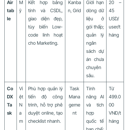
Air
M
Kết hợp bảng
Kanba
Giới hạn
20 –
tab
ỹ
tính và CSDL,
n, Grid
dòng dữ
45
le
giao diện đẹp,
liệu ở
USD/
tùy biến Low-
gói thấp;
user/t
code linh hoạt
quản lý
háng
cho Marketing.
ngân
sách dự
án chưa
chuyên
sâu.
Co
Vi
Phù hợp quản lý
Task
Tính
Từ
DX
ệt
tiến độ công
Mana
năng AI
499.0
Ta
N
trình, hỗ trợ phê
geme
và tích
00
sk
a
duyệt online, tạo
nt
hợp
VNĐ/t
m
checklist nhanh.
quốc tế
háng
hạn chế;