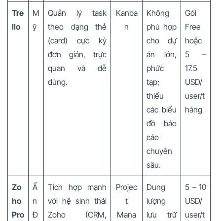
Tre
M
Quản lý task
Kanba
Không
Gói
llo
ỹ
theo dạng thẻ
n
phù hợp
Free
(card) cực kỳ
cho dự
hoặc
đơn giản, trực
án lớn,
5 –
quan và dễ
phức
17.5
dùng.
tạp;
USD/
thiếu
user/t
các biểu
háng
đồ báo
cáo
chuyên
sâu.
Zo
Ấ
Tích hợp mạnh
Projec
Dung
5 – 10
ho
n
với hệ sinh thái
t
lượng
USD/
Pro
Đ
Zoho (CRM,
Mana
lưu trữ
user/t