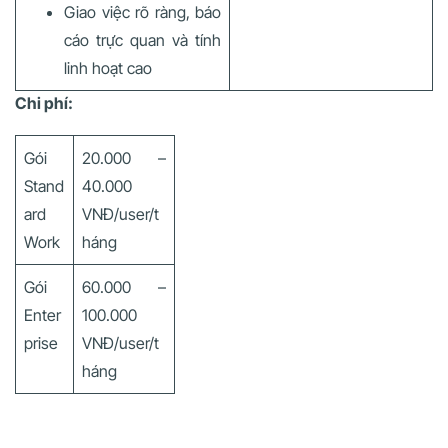
Giao việc rõ ràng, báo
cáo trực quan và tính
linh hoạt cao
Chi phí:
Gói
20.000 –
Stand
40.000
ard
VNĐ/user/t
Work
háng
Gói
60.000 –
Enter
100.000
prise
VNĐ/user/t
háng