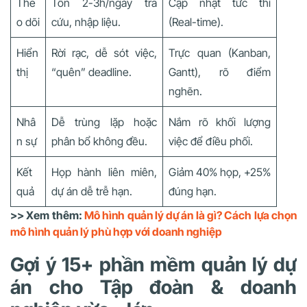
The
Tốn 2-3h/ngày tra
Cập nhật tức thì
o dõi
cứu, nhập liệu.
(Real-time).
Hiển
Rời rạc, dễ sót việc,
Trực quan (Kanban,
thị
“quên” deadline.
Gantt), rõ điểm
nghẽn.
Nhâ
Dễ trùng lặp hoặc
Nắm rõ khối lượng
n sự
phân bổ không đều.
việc để điều phối.
Kết
Họp hành liên miên,
Giảm 40% họp, +25%
quả
dự án dễ trễ hạn.
đúng hạn.
>> Xem thêm:
Mô hình quản lý dự án là gì? Cách lựa chọn
mô hình quản lý phù hợp với doanh nghiệp
Gợi ý 15+ phần mềm quản lý dự
án cho Tập đoàn & doanh