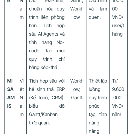
e
N
cáo real-time,
Gantt,
cấu hình
100.0
a
chuẩn hóa quy
Workfl
và làm
00
m
trình liên phòng
ow
quen.
VNĐ/
ban. Tích hợp
user/t
sâu AI Agents và
háng
tính năng No-
code, tạo mọi
quy trình chỉ
bằng kéo-thả
MI
Vi
Tích hợp sâu với
Workfl
Thiết lập
Từ
SA
ệt
hệ sinh thái ERP
ow,
luồng
9.600
AM
N
(Kế toán, CRM),
Gantt
quy trình
.000
IS
a
biểu đồ
phức
VNĐ/
m
Gantt/Kanban
tạp; tính
năm
trực quan.
năng
nâng