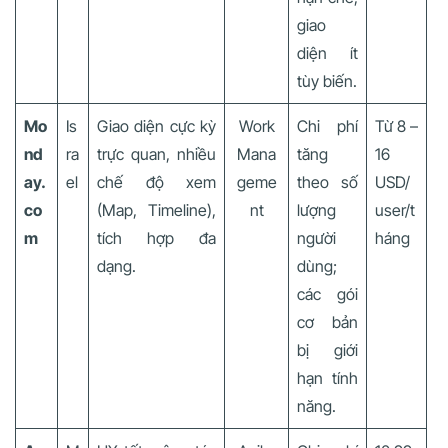
giao
diện ít
tùy biến.
Mo
Is
Giao diện cực kỳ
Work
Chi phí
Từ 8 –
nd
ra
trực quan, nhiều
Mana
tăng
16
ay.
el
chế độ xem
geme
theo số
USD/
co
(Map, Timeline),
nt
lượng
user/t
m
tích hợp đa
người
háng
dạng.
dùng;
các gói
cơ bản
bị giới
hạn tính
năng.