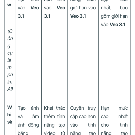
w
vào
Veo
vào
Veo
giới hạn vào
nhất, bao
3.1
3.1
Veo 3.1
gồm giới hạn
vào
Veo 3.1
(C
ôn
g
cụ
là
m
ph
im
AI)
W
Tạo ảnh
Khai thác
Quyền truy
Hạn mức
hi
và làm
thêm tính
cập cao hơn
cao nhất
sk
ảnh động
năng tạo
vào tính
cho tính
bằng
video từ
năng tạo
năng tạo