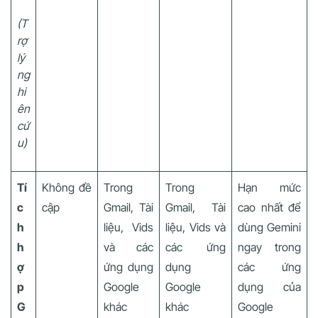
(T
rợ
lý
ng
hi
ên
cứ
u)
Tí
Không đề
Trong
Trong
Hạn mức
c
cập
Gmail, Tài
Gmail, Tài
cao nhất để
h
liệu, Vids
liệu, Vids và
dùng Gemini
h
và các
các ứng
ngay trong
ợ
ứng dụng
dụng
các ứng
p
Google
Google
dụng của
G
khác
khác
Google