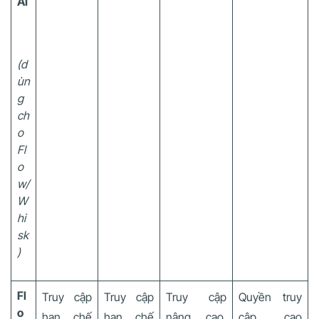
AI
(d
ùn
g
ch
o
Fl
o
w/
W
hi
sk
)
Fl
Truy cập
Truy cập
Truy cập
Quyền truy
o
hạn chế
hạn chế
nâng cao,
cập cao