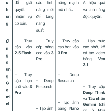
c
để giải
các tính
năng mạnh
AI hiệu quả
h
quyết
năng mới
mẽ nhất.
và tính năng
un
nhiệm vụ
để tăng
độc quyền.
g
cơ bản.
năng
suất.
– Truy
– Truy
– Truy cập
– Hạn mức
Ứ
cập vào
cập nâng
cao hơn vào
cao nhất, kể
n
2.5 Flash
cao vào
3
3 Pro
cả tạo video
g
Pro
bằng
Veo
d
3.1
ụn
– Truy
– Deep
g
cập hạn
– Deep
Research
G
chế vào
3
Research
– Truy cập
e
Pro
Deep Think
mi
và
Tác nhân
– Tạo ảnh
ni
Gemini
(chỉ
– Tạo ảnh
bằng
Nano
có ở Hoa