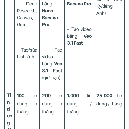
– Deep
bằng
Banana Pro
Kỳ/tiếng
Research,
Nano
Anh)
Canvas,
Banana
Gem
Pro
– Tạo video
bằng
Veo
3.1 Fast
– Tạo/sửa
– Tạo
hình ảnh
video
bằng
Veo
3.1 Fast
(giới hạn)
Tí
100
tín
200
tín
1.000
tín
25.000
tín
n
dụng /
dụng /
dụng /
dụng / tháng
d
tháng
tháng
tháng
ụn
g