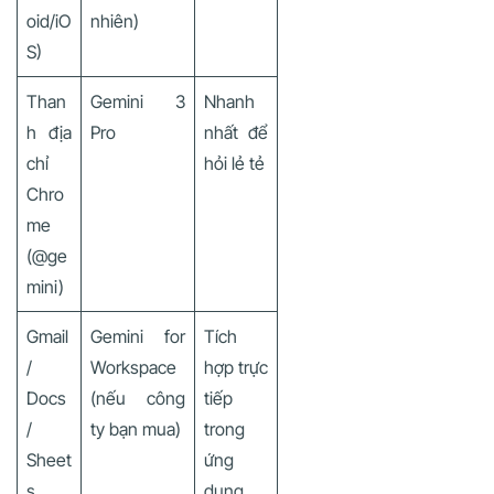
oid/iO
nhiên)
S)
Than
Gemini 3
Nhanh
h địa
Pro
nhất để
chỉ
hỏi lẻ tẻ
Chro
me
(@ge
mini)
Gmail
Gemini for
Tích
/
Workspace
hợp trực
Docs
(nếu công
tiếp
/
ty bạn mua)
trong
Sheet
ứng
s
dụng