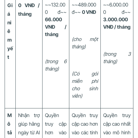
~~132.00
~~489.000
~~6.000.00
Gi
0 VNĐ /
0 đ~~
đ~~
0 VNĐ
0 đ~~
á
tháng
66.000
3.000.000
ni
VNĐ /
VNĐ / tháng
ê
tháng
(cho một
m
tháng)
yế
(trong 3
t
(trong 6
tháng)
tháng)
(Có gói
miễn phí
cho sinh
viên)
M
Nhận trợ
Quyền
Quyền truy
Quyền truy
ô
giúp hằng
truy cập
cập cao hơn
cập cao nhất
tả
ngày từ AI
hơn vào
vào các tính
vào mô hình