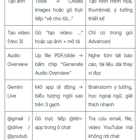
Tạo ảnh
Tools → Create
Tạo hình minh họa,
images hoặc gõ trực
thumbnail, ý tưởng
tiếp “vẽ cho tôi…”
thiết kế
Tạo video
Gõ “tạo video: …”
Chỉ có trong gói
(Veo 3)
hoặc up ảnh + mô tả
Advanced
Audio
Up file PDF/slide →
Nghe tóm tắt báo
Overview
bấm chip “Generate
cáo, tài liệu dài thay
Audio Overview”
vì đọc
Gemini
Mở app di động →
Brainstorm ý tưởng,
Live
biểu tượng ngôi sao
học ngoại ngữ, giải
trên 3 gạch
thích nhanh
@gmail /
Gõ trực tiếp @tên-
Tra cứu email, file,
@drive /
app trong ô chat
video YouTube mà
@youtub
không rời chat