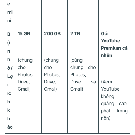
e
mi
ni
15 GB
200 GB
2 TB
Gói
B
YouTube
ộ
Premium cá
n
nhân
h
(chung
(chung
(dùng
cho
cho
chung cho
ớ /
Photos,
Photos,
Photos,
Lợ
Drive,
Drive,
Drive và
(Xem
i
Gmail)
Gmail)
Gmail)
YouTube
íc
không
h
quảng cáo,
k
phát trong
nền)
h
ác