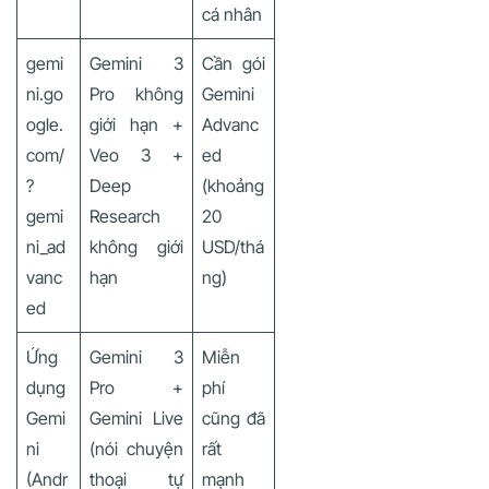
cá nhân
gemi
Gemini 3
Cần gói
ni.go
Pro không
Gemini
ogle.
giới hạn +
Advanc
com/
Veo 3 +
ed
?
Deep
(khoảng
gemi
Research
20
ni_ad
không giới
USD/thá
vanc
hạn
ng)
ed
Ứng
Gemini 3
Miễn
dụng
Pro +
phí
Gemi
Gemini Live
cũng đã
ni
(nói chuyện
rất
(Andr
thoại tự
mạnh