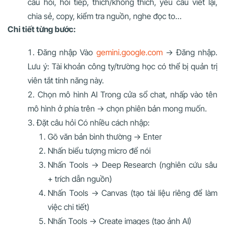
câu hỏi, hỏi tiếp, thích/không thích, yêu cầu viết lại,
chia sẻ, copy, kiểm tra nguồn, nghe đọc to…
Chi tiết từng bước:
Đăng nhập Vào
gemini.google.com
→ Đăng nhập.
Lưu ý: Tài khoản công ty/trường học có thể bị quản trị
viên tắt tính năng này.
Chọn mô hình AI Trong cửa sổ chat, nhấp vào tên
mô hình ở phía trên → chọn phiên bản mong muốn.
Đặt câu hỏi Có nhiều cách nhập:
Gõ văn bản bình thường → Enter
Nhấn biểu tượng micro để nói
Nhấn Tools → Deep Research (nghiên cứu sâu
+ trích dẫn nguồn)
Nhấn Tools → Canvas (tạo tài liệu riêng để làm
việc chi tiết)
Nhấn Tools → Create images (tạo ảnh AI)