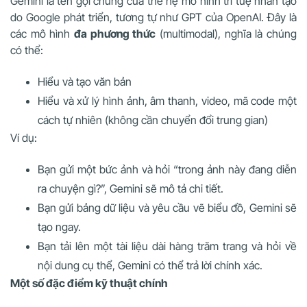
Gemini là tên gọi chung của thế hệ mô hình trí tuệ nhân tạo
do Google phát triển, tương tự như GPT của OpenAI. Đây là
các mô hình
đa phương thức
(multimodal), nghĩa là chúng
có thể:
Hiểu và tạo văn bản
Hiểu và xử lý hình ảnh, âm thanh, video, mã code một
cách tự nhiên (không cần chuyển đổi trung gian)
Ví dụ:
Bạn gửi một bức ảnh và hỏi “trong ảnh này đang diễn
ra chuyện gì?”, Gemini sẽ mô tả chi tiết.
Bạn gửi bảng dữ liệu và yêu cầu vẽ biểu đồ, Gemini sẽ
tạo ngay.
Bạn tải lên một tài liệu dài hàng trăm trang và hỏi về
nội dung cụ thể, Gemini có thể trả lời chính xác.
Một số đặc điểm kỹ thuật chính