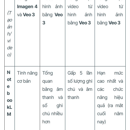
Imagen 4
hình ảnh
video từ
video từ
(T
và
Veo 3
bằng
Veo
hình ảnh
hình ảnh
ạo
3
bằng
Veo 3
bằng
Veo 3
ản
h/
vi
de
o)
N
Tính năng
Tổng
Gấp 5 lần
Hạn mức
ot
cơ bản
quan
số lượng ghi
cao nhất và
e
bằng âm
chú và âm
các chức
b
thanh và
thanh
năng hiệu
oo
sổ ghi
quả (ra mắt
kL
chú nhiều
cuối năm
M
hơn
nay)