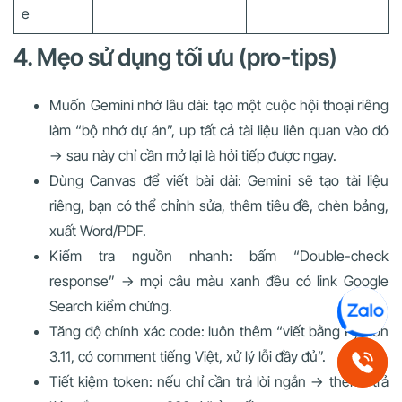
e
4. Mẹo sử dụng tối ưu (pro-tips)
Muốn Gemini nhớ lâu dài: tạo một cuộc hội thoại riêng
làm “bộ nhớ dự án”, up tất cả tài liệu liên quan vào đó
→ sau này chỉ cần mở lại là hỏi tiếp được ngay.
Dùng Canvas để viết bài dài: Gemini sẽ tạo tài liệu
riêng, bạn có thể chỉnh sửa, thêm tiêu đề, chèn bảng,
xuất Word/PDF.
Kiểm tra nguồn nhanh: bấm “Double-check
response” → mọi câu màu xanh đều có link Google
Search kiểm chứng.
Tăng độ chính xác code: luôn thêm “viết bằng Python
3.11, có comment tiếng Việt, xử lý lỗi đầy đủ”.
Tiết kiệm token: nếu chỉ cần trả lời ngắn → thêm “trả