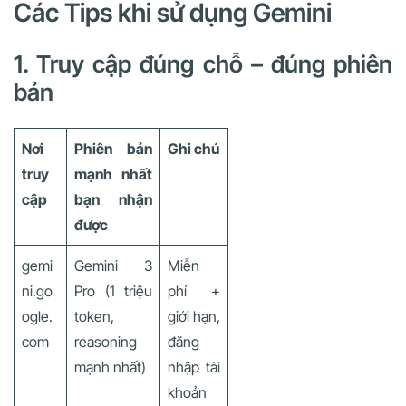
Các Tips khi sử dụng Gemini
1. Truy cập đúng chỗ – đúng phiên
bản
Nơi
Phiên bản
Ghi chú
truy
mạnh nhất
cập
bạn nhận
được
gemi
Gemini 3
Miễn
ni.go
Pro (1 triệu
phí +
ogle.
token,
giới hạn,
com
reasoning
đăng
mạnh nhất)
nhập tài
khoản