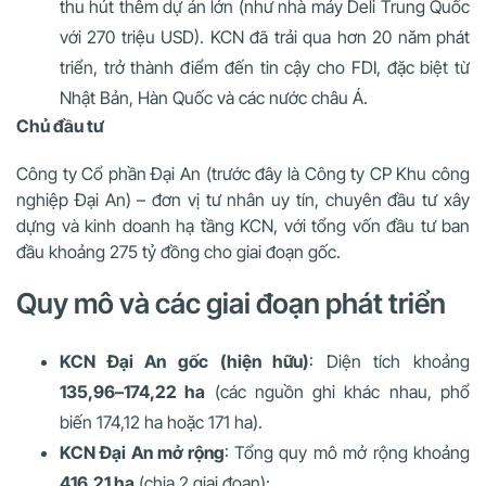
thu hút thêm dự án lớn (như nhà máy Deli Trung Quốc
với 270 triệu USD). KCN đã trải qua hơn 20 năm phát
triển, trở thành điểm đến tin cậy cho FDI, đặc biệt từ
Nhật Bản, Hàn Quốc và các nước châu Á.
Chủ đầu tư
Công ty Cổ phần Đại An (trước đây là Công ty CP Khu công
nghiệp Đại An) – đơn vị tư nhân uy tín, chuyên đầu tư xây
dựng và kinh doanh hạ tầng KCN, với tổng vốn đầu tư ban
đầu khoảng 275 tỷ đồng cho giai đoạn gốc.
Quy mô và các giai đoạn phát triển
KCN Đại An gốc (hiện hữu)
: Diện tích khoảng
135,96–174,22 ha
(các nguồn ghi khác nhau, phổ
biến 174,12 ha hoặc 171 ha).
KCN Đại An mở rộng
: Tổng quy mô mở rộng khoảng
416,21 ha
(chia 2 giai đoạn):