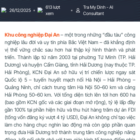
613 lượt
Tra My Dinh - AI
26/12/2025
xem
Consultant
Khu công nghiệp Đại An
– một trong những “đầu tàu” công
nghiệp lâu đời và uy tín phía Bắc Việt Nam – đã khẳng định
vị thế vững chắc sau hơn hai thập kỷ hình thành và phát
triển. Thành lập từ năm 2003 tại phường Tứ Minh (TP. Hải
Dương) và huyện Cẩm Giàng, tỉnh Hải Dương (nay thuộc TP.
Hải Phòng), KCN Đại An sở hữu vị trí chiến lược ngay sát
Quốc lộ 5 – tuyến huyết mạch nối Hà Nội – Hải Phòng –
Quảng Ninh, chỉ cách trung tâm Hà Nội 50–60 km và cảng
Hải Phòng 50–60 km. Với tổng diện tích lên tới hơn 600 ha
(bao gồm KCN gốc và các giai đoạn mở rộng), tỷ lệ lấp đầy
gần 100% tại phần hiện hữu và thu hút hàng trăm dự án FDI
(tổng vốn đăng ký vượt 4 tỷ USD), Đại An không chỉ tạo việc
làm cho hàng chục nghìn lao động mà còn góp phần quan
trọng đưa Hải Dương trở thành trung tâm công nghiệp năng
động, kết nối chặt chẽ với tam giác kinh tế trọng điểm phía