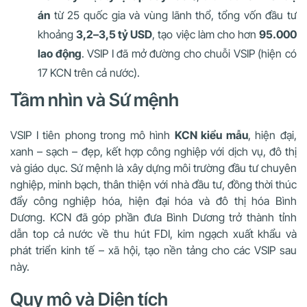
án
từ 25 quốc gia và vùng lãnh thổ, tổng vốn đầu tư
khoảng
3,2–3,5 tỷ USD
, tạo việc làm cho hơn
95.000
lao động
. VSIP I đã mở đường cho chuỗi VSIP (hiện có
17 KCN trên cả nước).
Tầm nhìn và Sứ mệnh
VSIP I tiên phong trong mô hình
KCN kiểu mẫu
, hiện đại,
xanh – sạch – đẹp, kết hợp công nghiệp với dịch vụ, đô thị
và giáo dục. Sứ mệnh là xây dựng môi trường đầu tư chuyên
nghiệp, minh bạch, thân thiện với nhà đầu tư, đồng thời thúc
đẩy công nghiệp hóa, hiện đại hóa và đô thị hóa Bình
Dương. KCN đã góp phần đưa Bình Dương trở thành tỉnh
dẫn top cả nước về thu hút FDI, kim ngạch xuất khẩu và
phát triển kinh tế – xã hội, tạo nền tảng cho các VSIP sau
này.
Quy mô và Diện tích