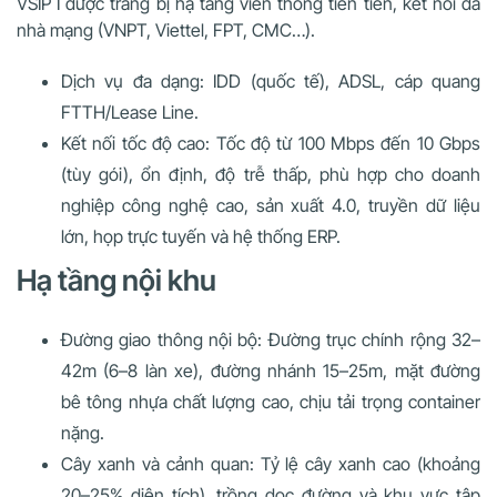
VSIP I được trang bị hạ tầng viễn thông tiên tiến, kết nối đa
nhà mạng (VNPT, Viettel, FPT, CMC…).
Dịch vụ đa dạng: IDD (quốc tế), ADSL, cáp quang
FTTH/Lease Line.
Kết nối tốc độ cao: Tốc độ từ 100 Mbps đến 10 Gbps
(tùy gói), ổn định, độ trễ thấp, phù hợp cho doanh
nghiệp công nghệ cao, sản xuất 4.0, truyền dữ liệu
lớn, họp trực tuyến và hệ thống ERP.
Hạ tầng nội khu
Đường giao thông nội bộ: Đường trục chính rộng 32–
42m (6–8 làn xe), đường nhánh 15–25m, mặt đường
bê tông nhựa chất lượng cao, chịu tải trọng container
nặng.
Cây xanh và cảnh quan: Tỷ lệ cây xanh cao (khoảng
20–25% diện tích), trồng dọc đường và khu vực tập