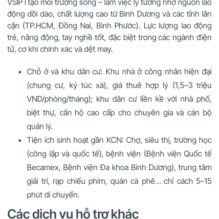
VSIP I tạo môi trường sống – làm việc lý tưởng nhờ nguồn lao
động dồi dào, chất lượng cao từ Bình Dương và các tỉnh lân
cận (TP.HCM, Đồng Nai, Bình Phước). Lực lượng lao động
trẻ, năng động, tay nghề tốt, đặc biệt trong các ngành điện
tử, cơ khí chính xác và dệt may.
Chỗ ở và khu dân cư: Khu nhà ở công nhân hiện đại
(chung cư, ký túc xá), giá thuê hợp lý (1,5–3 triệu
VND/phòng/tháng); khu dân cư liền kề với nhà phố,
biệt thự, căn hộ cao cấp cho chuyên gia và cán bộ
quản lý.
Tiện ích sinh hoạt gần KCN: Chợ, siêu thị, trường học
(công lập và quốc tế), bệnh viện (Bệnh viện Quốc tế
Becamex, Bệnh viện Đa khoa Bình Dương), trung tâm
giải trí, rạp chiếu phim, quán cà phê… chỉ cách 5–15
phút di chuyển.
Các dịch vụ hỗ trợ khác