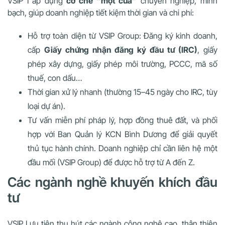
VSIP I áp dụng
cơ chế “một cửa”
chuyên nghiệp, minh
bạch, giúp doanh nghiệp tiết kiệm thời gian và chi phí:
Hỗ trợ toàn diện từ VSIP Group: Đăng ký kinh doanh,
cấp
Giấy chứng nhận đăng ký đầu tư (IRC)
, giấy
phép xây dựng, giấy phép môi trường, PCCC, mã số
thuế, con dấu…
Thời gian xử lý nhanh (thường 15–45 ngày cho IRC, tùy
loại dự án).
Tư vấn miễn phí pháp lý, hợp đồng thuê đất, và phối
hợp với Ban Quản lý KCN Bình Dương để giải quyết
thủ tục hành chính. Doanh nghiệp chỉ cần liên hệ một
đầu mối (VSIP Group) để được hỗ trợ từ A đến Z.
Các ngành nghề khuyến khích đầu
tư
VSIP I ưu tiên thu hút các ngành công nghệ cao, thân thiện