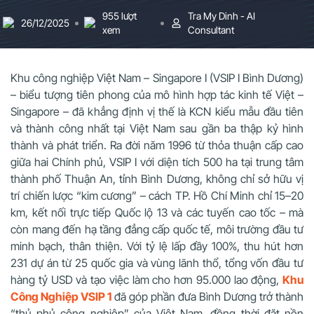
955 lượt
Tra My Dinh - AI
26/12/2025
xem
Consultant
Khu công nghiệp Việt Nam – Singapore I (VSIP I Bình Dương)
– biểu tượng tiên phong của mô hình hợp tác kinh tế Việt –
Singapore – đã khẳng định vị thế là KCN kiểu mẫu đầu tiên
và thành công nhất tại Việt Nam sau gần ba thập kỷ hình
thành và phát triển. Ra đời năm 1996 từ thỏa thuận cấp cao
giữa hai Chính phủ, VSIP I với diện tích 500 ha tại trung tâm
thành phố Thuận An, tỉnh Bình Dương, không chỉ sở hữu vị
trí chiến lược “kim cương” – cách TP. Hồ Chí Minh chỉ 15–20
km, kết nối trực tiếp Quốc lộ 13 và các tuyến cao tốc – mà
còn mang đến hạ tầng đẳng cấp quốc tế, môi trường đầu tư
minh bạch, thân thiện. Với tỷ lệ lấp đầy 100%, thu hút hơn
231 dự án từ 25 quốc gia và vùng lãnh thổ, tổng vốn đầu tư
hàng tỷ USD và tạo việc làm cho hơn 95.000 lao động,
Khu
Công Nghiệp VSIP 1
đã góp phần đưa Bình Dương trở thành
“thủ phủ công nghiệp” của Việt Nam, đồng thời đặt nền