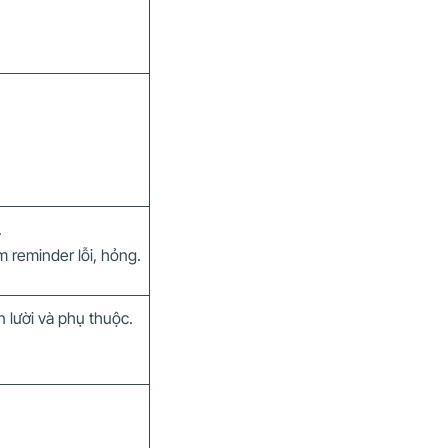
.
m reminder lỗi, hỏng.
n lười và phụ thuộc.