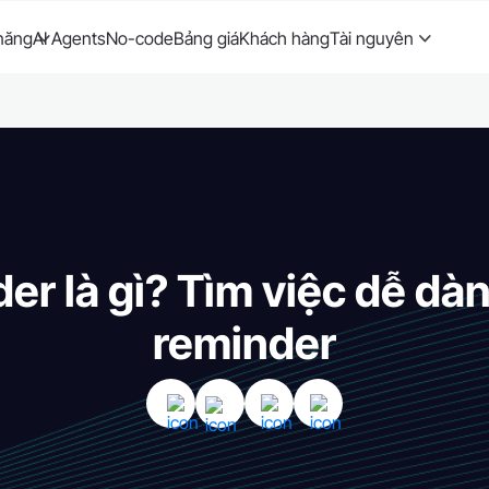
năng
AI Agents
No-code
Bảng giá
Khách hàng
Tài nguyên
er là gì? Tìm việc dễ dà
reminder