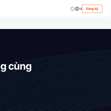
VI
Đăng Ký
ng cùng