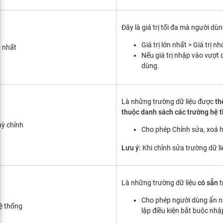
Đây là giá trị tối đa mà người dù
Giá trị lớn nhất > Giá trị n
n nhất
Nếu giá trị nhập vào vượt 
dùng.
Là những trường dữ liệu được
th
thuộc danh sách các trường hệ 
uỳ chỉnh
Cho phép Chỉnh sửa, xoá h
Lưu ý:
Khi chỉnh sửa trường dữ li
Là những trường dữ liệu
có sẵn
t
Cho phép người dùng ẩn n
ệ thống
lập điều kiện bắt buộc nhậ