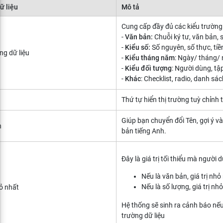
ữ liệu
Mô tả
Cung cấp đầy đủ các kiểu trường
-
Văn bản:
Chuỗi ký tư, văn bản,
-
Kiểu số:
Số nguyên, số thực, tiề
ng dữ liệu
-
Kiểu tháng năm
: Ngày/ tháng/
-
Kiểu đối tượng
: Người dùng, tậ
-
Khác
: Checklist, radio, danh sác
Thứ tự hiển thị trường tuỳ chỉnh
Giúp bạn chuyển đổi Tên, gợi ý v
h
bản tiếng Anh.
Đây là giá trị tối thiểu mà người
Nếu là văn bản, giá trị nhỏ
Nếu là số lượng, giá trị nh
hỏ nhất
Hệ thống sẽ sinh ra cảnh báo nếu
trường dữ liệu