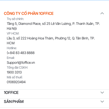
CÔNG TY CỔ PHẦN 1OFFICE
Trụ sở chính:
Tầng 5, Diamond Place, số 25 Lê Văn Lương, P. Thanh Xuân, TP.
Hà Nội
VP HCM:
Lầu 3, số 222 Hoàng Hoa Thám, Phường 12, Q. Tân Bình, TP.
HCM
Hotline:
(+84) 83 483 8888
Email:
Support@1office.vn
Tổng đài CSKH:
1900 3313
Mã số thuế:
0106920494
1OFFICE
SẢN PHẨM