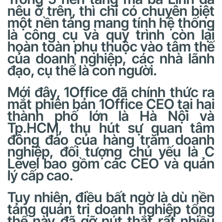
nêu ở trên, thì chỉ có chuyên biệt
một nền tảng mang tính hệ thống
là công cụ và quy trình còn lại
hoàn toàn phụ thuộc vào tâm thế
của doanh nghiệp, các nhà lãnh
đạo, cụ thể là con người.
Mới đây, 1Office đã chính thức ra
mắt phiên bản 1Office CEO tại hai
thành phố lớn là Hà Nội và
Tp.HCM, thu hút sự quan tâm
đông đảo của hàng trăm doanh
nghiệp, đối tượng chủ yếu là C
Level bao gồm các CEO và quản
lý cấp cao.
Tuy nhiên, điều bất ngờ là dù nền
tảng quản trị doanh nghiệp tổng
thể này đã gỡ nút thắt rất nhiều