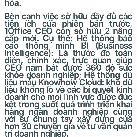
hóa.
Bên cạnh việc sở hữu đầy đủ các
tiện ích của phiên bản trước,
1Office CEO còn sở hữu 2 nâng
cấp mới. Cụ thể: Hệ thống báo
cáo thông minh BI (Business
Intelligence): Là thước đo toàn
diện, chính xác, trực quan giúp
CEO nắm bắt được 360 độ sức
khỏe doanh nghiệp; Hệ thống dữ
liệu mẫu Knowhow Cloud: kho dữ
liệu khổng lồ về các bí quyết kinh
doanh cho mọi lĩnh vực được đúc
kết trong suốt quá trình triển khai
hàng ngàn doanh nghiệp cùng
với sự chung tay xây dựng của
hơn 30 chuyên gia về tư vấn quản
trị doanh nghiệp.