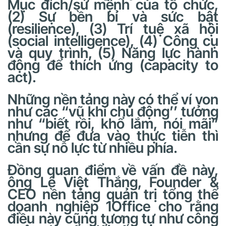
Mục đích/sứ mệnh của tổ chức,
(2) Sự bền bỉ và sức bật
(resilience), (3) Trí tuệ xã hội
(social intelligence), (4) Công cụ
và quy trình, (5) Năng lực hành
động để thích ứng (capacity to
act).
Những nền tảng này có thể ví von
như các “vũ khí chủ động’’ tưởng
như “biết rồi, khổ lắm, nói mãi”
nhưng để đưa vào thực tiễn thì
cần sự nỗ lực từ nhiều phía.
Đồng quan điểm về vấn đề này,
ông Lê Việt Thắng, Founder &
CEO nền tảng quản trị tổng thể
doanh nghiệp 1Office cho rằng
điều này cũng tương tự như công