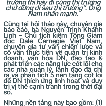
trường thì hãy đi cùng thị trường
chứ đừng đi sau thị trường”. Ông
Nam nhấn mạnh.
Cũng tại hội thảo này, chuyên gia
báo cáo, bà Nguyễn Trịnh Khánh
Linh – Chủ tịch kiêm Tổng Giám
đốc Dale Carnegie Việt Nam,
chuyên gia tư vấn chiến lược và
cố vấn thực tiễn về quản trị kinh
doanh, văn hóa DN, đào tạo &
phát triển các năng lực cốt lõi cho
các nhà quản lý, lãnh đạo đã chỉ
ra và phân tích 5 nền tảng cốt lõi
để DN thích ứng linh hoạt và duy
trì vị thế cạnh tranh trong thời đại
số.
Những nền tảng này bao gồm: (1)