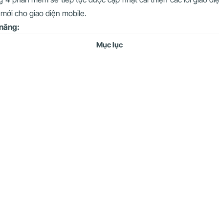
 mới cho giao diện mobile.
 năng:
Mục lục
t đối tượng
 ở phiên bản hiện tại, chi tiết được bố trí 1 cột thông tin, và cá
n nâng cấp này, thông tin sẽ được gom toàn bộ lại 1 màn hình, b
các thông tin quan trọng: Thông tin chi tiết, Thông tin liên quan,
hình chứa các thông tin phụ như: Thảo luận, Lịch sử hoạt động.