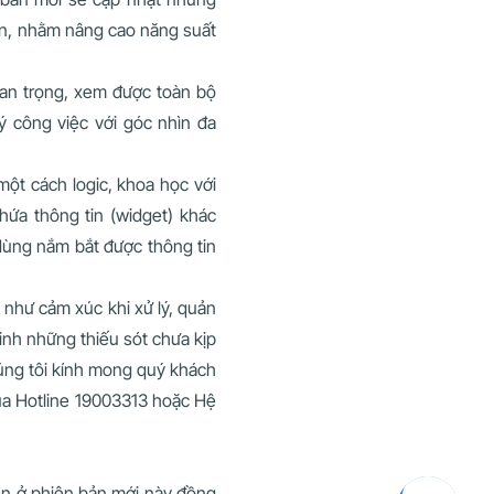
 án, nhằm nâng cao năng suất
an trọng, xem được toàn bộ
ý công việc với góc nhìn đa
 một cách logic, khoa học với
hứa thông tin (widget) khác
 dùng nắm bắt được thông tin
 như cảm xúc khi xử lý, quản
sinh những thiếu sót chưa kịp
húng tôi kính mong quý khách
qua Hotline 19003313 hoặc Hệ
iện ở phiên bản mới này đồng