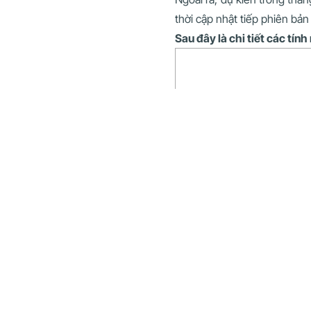
thời cập nhật tiếp phiên bản
Sau đây là chi tiết các tính
1. Trang chi tiết đối tượng
2. Trang cá nhân:
3. Thông báo
4. Các thay đổi khác:
1. Trang chi tiế
Với trang chi tiết đối tượng,
sang các tab thì ở phiên bả
cột với logic như sau:
Cột trái chiếm ⅔ chứa 
Cột phải chiếm ⅓ màn 