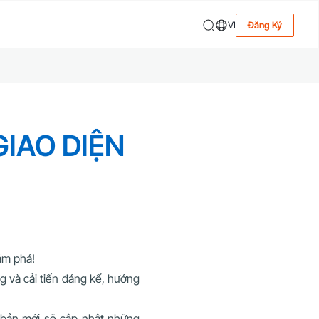
VI
Đăng Ký
GIAO DIỆN
ám phá!
g và cải tiến đáng kể, hướng
n bản mới sẽ cập nhật những