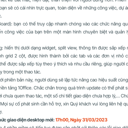
 bạn sẽ có cái nhìn trực quan, toàn diện về những công việc, dự
.
Board): bạn có thể truy cập nhanh chóng vào các chức năng qu
ến công việc của bạn trên một màn hình chuyên biệt và quản l
ng: hiển thị dưới dạng widget, split view, thông tin được sắp xếp
h grid 2 cột, được hình thành bởi các tab và các đơn vị nhỏ c
thể được sắp xếp tùy theo ý thích và nhu cầu riêng, giúp người
y trong một thao tác.
với phiên bản này, người dùng sẽ lập tức nâng cao hiệu suất cũng
 nền tảng 1Office. Chắc chắn trong quá trình update có thể phát 
i chưa quen thao tác, một số chi tiết giao diện chưa hợp lý,… C
Mọi sự cố phát sinh cần hỗ trợ, xin Quý khách vui lòng liên hệ 
ợ.
hức giao diện desktop mới:
17h00, Ngày 31/03/2023
ng 4 phần mềm sẽ tiếp tục được cập nhật cải thiện các lỗi giao d