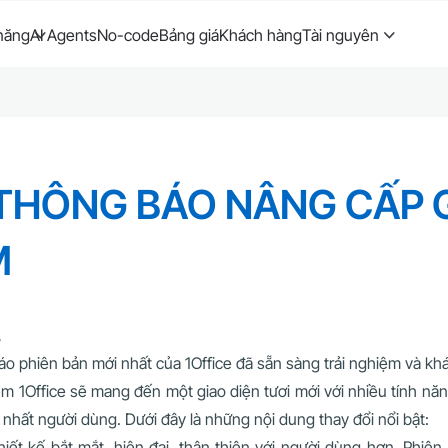
năng
AI Agents
No-code
Bảng giá
Khách hàng
Tài nguyên
 THÔNG BÁO NÂNG CẤP 
M
,
o phiên bản mới nhất của 1Office đã sẵn sàng trải nghiệm và kh
m 1Office sẽ mang đến một giao diện tươi mới với nhiều tính năn
ao nhất người dùng. Dưới đây là những nội dung thay đổi nổi bật:
hiết kế bắt mắt, hiện đại, thân thiện với người dùng hơn. Phiê