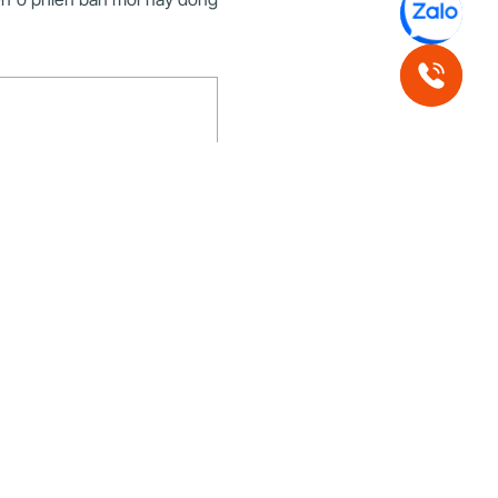
c thông tin liên quan được đẩy
ố cục được chia thành grid 2
 Đính kèm,..