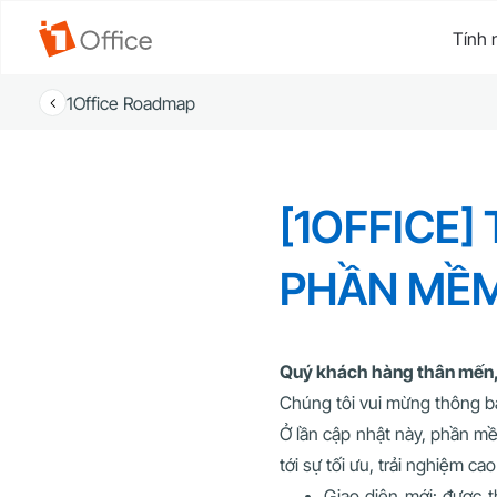
Tính 
1Office Roadmap
[1OFFICE]
PHẦN MỀ
Quý khách hàng thân mến
Chúng tôi vui mừng thông bá
Ở lần cập nhật này, phần mề
tới sự tối ưu, trải nghiệm c
Giao diện mới: được t