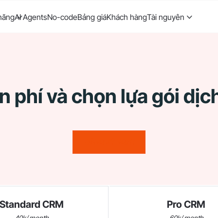
năng
AI Agents
No-code
Bảng giá
Khách hàng
Tài nguyên
n phí và chọn lựa gói dịc
ĐĂNG KÝ NGAY
Standard CRM
Pro CRM
40k/ month
60k/ month