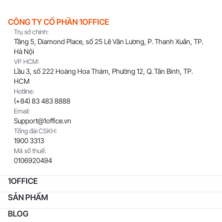
CÔNG TY CỔ PHẦN 1OFFICE
Trụ sở chính:
Tầng 5, Diamond Place, số 25 Lê Văn Lương, P. Thanh Xuân, TP.
Hà Nội
VP HCM:
Lầu 3, số 222 Hoàng Hoa Thám, Phường 12, Q. Tân Bình, TP.
HCM
Hotline:
(+84) 83 483 8888
Email:
Support@1office.vn
Tổng đài CSKH:
1900 3313
Mã số thuế:
0106920494
1OFFICE
SẢN PHẨM
BLOG