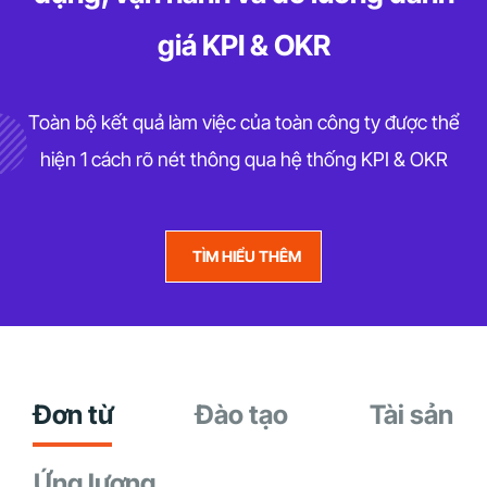
giá KPI & OKR
Toàn bộ kết quả làm việc của toàn công ty được thể
hiện 1 cách rõ nét thông qua hệ thống KPI & OKR
TÌM HIỂU THÊM
Đơn từ
Đào tạo
Tài sản
Ứng lương