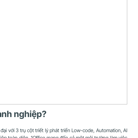
doanh nghiệp?
 với 3 trụ cột triết lý phát triển Low-code, Automation, AI
hiệp toàn diện, 1Office mang đến cả một môi trường làm việc