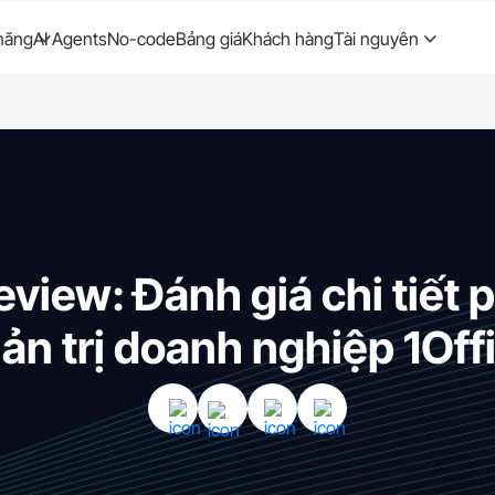
năng
AI Agents
No-code
Bảng giá
Khách hàng
Tài nguyên
eview: Đánh giá chi tiế
ản trị doanh nghiệp 1Off