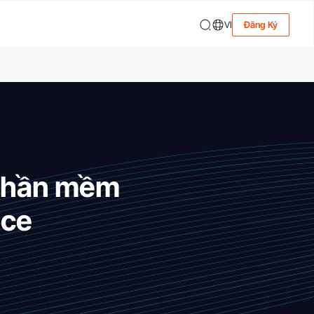
VI
Đăng Ký
t phần mềm
ice