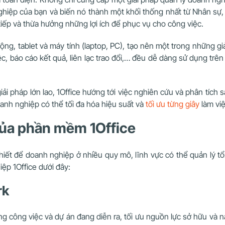
nghiệp của bạn và biến nó thành một khối thống nhất từ Nhân s
iếp và thừa hưởng những lợi ích để phục vụ cho công việc.
động, tablet và máy tính (laptop, PC), tạo nên một trong những g
c, báo cáo kết quả, liên lạc trao đổi,… đều dễ dàng sử dụng trê
giải pháp lớn lao, 1Office hướng tới việc nghiên cứu và phân tíc
oanh nghiệp có thể tối đa hóa hiệu suất và
tối ưu từng giây
làm việ
của phần mềm 1Office
iết để doanh nghiệp ở nhiều quy mô, lĩnh vực có thể quản lý t
ệp 1Office dưới đây:
rk
ng công việc và dự án đang diễn ra, tối ưu nguồn lực sở hữu và 