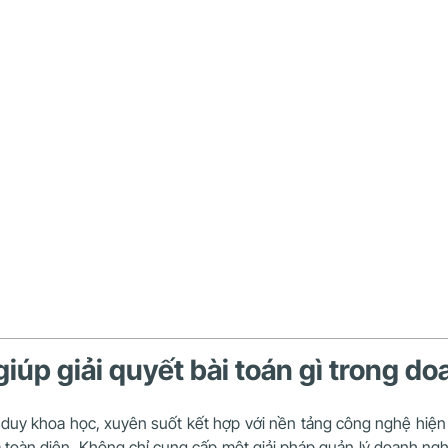
 giúp giải quyết bài toán gì trong 
duy khoa học, xuyên suốt kết hợp với nền tảng công nghệ hiện đại
à toàn diện. Không chỉ cung cấp một giải pháp quản lý doanh ng