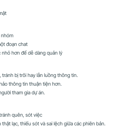
h
mật
i nhóm
một đoạn chat
c nhỏ hơn để dễ dàng quản lý
tránh bị trôi hay lẫn luồng thông tin.
hảo thông tin thuận tiện hơn.
người tham gia dự án.
ránh quên, sót việc
 thật lạc, thiếu sót và sai lệch giữa các phiên bản.