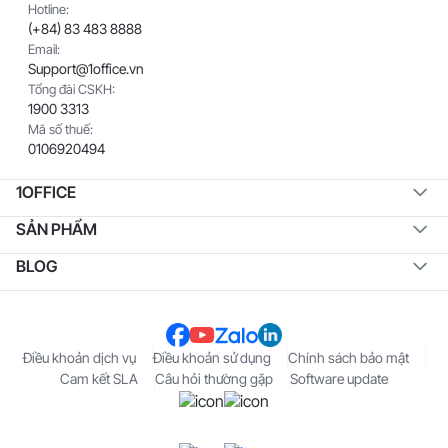
Hotline:
(+84) 83 483 8888
Email:
Support@1office.vn
Tổng đài CSKH:
1900 3313
Mã số thuế:
0106920494
1OFFICE
SẢN PHẨM
BLOG
Điều khoản dịch vụ
Điều khoản sử dụng
Chính sách bảo mật
Cam kết SLA
Câu hỏi thường gặp
Software update