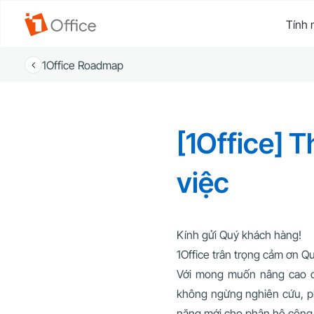
Tính 
1Office Roadmap
[1Office] 
việc
Kính gửi Quý khách hàng!
1Office trân trọng cảm ơn Qu
Với mong muốn nâng cao ch
không ngừng nghiên cứu, phá
năng mới cho phân hệ công 