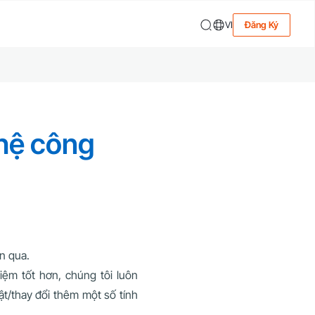
VI
Đăng Ký
 hệ công
n qua.
ệm tốt hơn, chúng tôi luôn
ật/thay đổi thêm một số tính