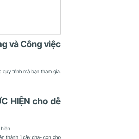
ng và Công việc
c quy trình mà bạn tham gia.
ỰC HIỆN cho dễ
 hiện
ện thành 1 cây cha- con cho