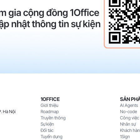
m gia cộng đồng 1Office
ập nhật thông tin sự kiện
1OFFICE
SẢN PH
Giới thiệu
AI Agents
. Hà Nội
Roadmap
No-code
Truyền thông
Công việc
Sự kiện
Nhân sự
Đối tác
Khách hà
Tuyển dụng
1Sign