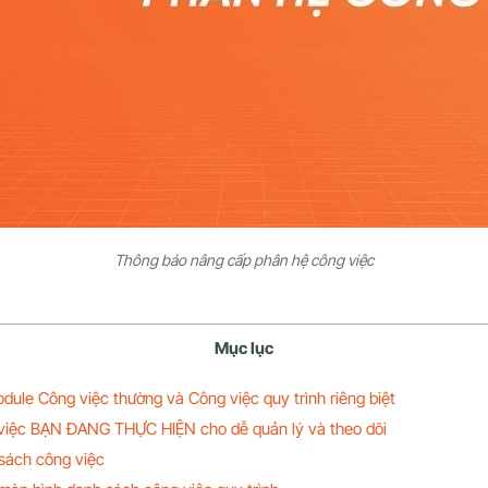
Thông báo nâng cấp phân hệ công việc
Mục lục
dule Công việc thường và Công việc quy trình riêng biệt
việc BẠN ĐANG THỰC HIỆN cho dễ quản lý và theo dõi
sách công việc