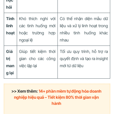
học
hỏi
Tính
Khó thích nghi với
Có thể nhận diện mẫu dữ
linh
các tình huống mới
liệu và xử lý linh hoạt trong
hoạt
hoặc trường hợp
nhiều tình huống khác
ngoại lệ
nhau
Giá
Giúp tiết kiệm thời
Tối ưu quy trình, hỗ trợ ra
trị
gian cho các công
quyết định và tạo ra insight
man
việc lặp lại
mới từ dữ liệu
g lại
>> Xem thêm:
14+ phần mềm tự động hóa doanh
nghiệp hiệu quả – Tiết kiệm 80% thời gian vận
hành