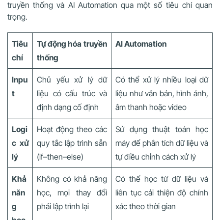
truyền thống và AI Automation qua một số tiêu chí quan
trọng.
Tiêu
Tự động hóa truyền
AI Automation
chí
thống
Inpu
Chủ yếu xử lý dữ
Có thể xử lý nhiều loại dữ
t
liệu có cấu trúc và
liệu như văn bản, hình ảnh,
định dạng cố định
âm thanh hoặc video
Logi
Hoạt động theo các
Sử dụng thuật toán học
c xử
quy tắc lập trình sẵn
máy để phân tích dữ liệu và
lý
(if–then–else)
tự điều chỉnh cách xử lý
Khả
Không có khả năng
Có thể học từ dữ liệu và
năn
học, mọi thay đổi
liên tục cải thiện độ chính
g
phải lập trình lại
xác theo thời gian