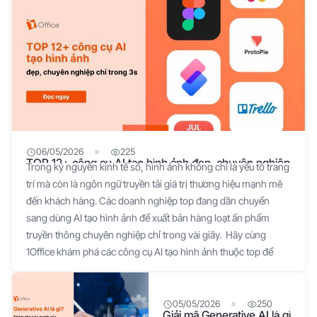
06/05/2026
225
TOP 12+ công cụ AI tạo hình ảnh đẹp, chuyên nghiệp
Trong kỷ nguyên kinh tế số, hình ảnh không chỉ là yếu tố trang
chỉ trong 3s
trí mà còn là ngôn ngữ truyền tải giá trị thương hiệu mạnh mẽ
đến khách hàng. Các doanh nghiệp top đang dần chuyển
sang dùng AI tạo hình ảnh để xuất bản hàng loạt ấn phẩm
truyền thông chuyên nghiệp chỉ trong vài giây. Hãy cùng
1Office khám phá các công cụ AI tạo hình ảnh thuộc top để
nâng tầm chất lượng nội dung cho doanh nghiệp của bạn! Tại
sao nên sử dụng công cụ AI tạo hình ảnh? Tích hợp AI vào quy
trình sáng tạo không chỉ là xu hướng nhất thời mà còn là bước
05/05/2026
250
Giải mã Generative AI là gì