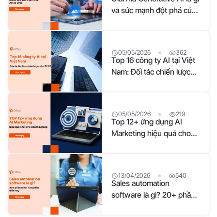
đi chiến lược của doanh nghiệp. Những công cụ này giải quyết
và sức mạnh đột phá của
các rào cản về chi phí, nhân lực và thời gian trong khâu thiết kế
công nghệ tạo sinh
đồ họa. Sử dụng AI tạo hình ảnh mang lại những giá trị thực tế
sau: Tối ưu thời gian: Tạo ra ấn phẩm chất lượng trong vài giây
thay vì chờ đợi thiết kế thủ công nhiều giờ. Tiết kiệm chi phí:
05/05/2026
362
Top 16 công ty AI tại Việt
Giảm thiểu ngân sách thuê ngoài và phí mua bản quyền hình
Nam: Đối tác chiến lược
ảnh từ các kho ảnh sẵn có. Khơi nguồn sáng tạo: Chuyển hóa
tối ưu vận hành cho CEO
ý tưởng sơ khai thành hình ảnh trực quan sinh động, cung cấp
nguồn cảm hứng vô tận. Duy trì bản sắc: Đảm bảo phong cách
thương hiệu đồng nhất trên mọi kênh truyền thông nhờ các bộ
05/05/2026
219
lọc tùy chỉnh. Sản xuất quy mô lớn: Đáp ứng nhanh chóng số
Top 12+ ứng dụng AI
lượng lớn hình ảnh cho các chiến dịch Marketing đa nền tảng.
Marketing hiệu quả cho
12+ công cụ AI tạo hình ảnh chuyên nghiệp hiện nay Chọn
doanh nghiệp Việt Nam
đúng công cụ sẽ tối ưu chi phí, đồng thời duy trì sự nhất quán
13/04/2026
540
Sales automation
software là gì? 20+ phần
mềm tự động hóa bán