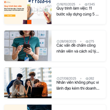
16/10/2025
1345
Quy trình làm việc: 11
bước xây dựng cùng 5 mô
hình phổ biến
28/08/2025
275
Các vấn đề chấm công
nhân viên và cách xử lý
cho doanh nghiệp
27/08/2025
262
Nhân viên không phục vì
lãnh đạo kém thì doanh
nghiệp cần làm gì