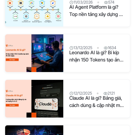
11/03/2026
574
AI Agent Platform là gì?
Top nền tảng xây dựng AI
Agent phổ biến 2026
13/12/2025
1634
Leonardo AI là gì? Bí kíp
nhận 150 Tokens tạo ảnh
AI mỗi ngày
12/12/2025
2121
Claude AI là gì? Bảng giá,
cách dùng & cập nhật mới
nhất 2026