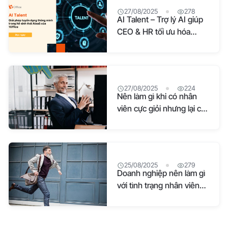
27/08/2025
278
AI Talent – Trợ lý AI giúp
CEO & HR tối ưu hóa
nguồn lực nhân sự
27/08/2025
224
Nên làm gì khi có nhân
viên cực giỏi nhưng lại có
cái tôi cao
25/08/2025
279
Doanh nghiệp nên làm gì
với tình trạng nhân viên
hay đi muộn