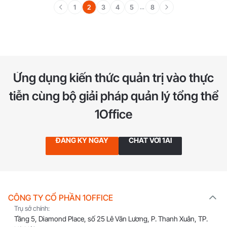
1
2
3
4
5
8
...
Ứng dụng kiến thức quản trị vào thực
tiễn
cùng bộ giải pháp quản lý tổng thể
1Office
ĐĂNG KÝ NGAY
CHAT VỚI 1AI
CÔNG TY CỔ PHẦN 1OFFICE
Trụ sở chính:
Tầng 5, Diamond Place, số 25 Lê Văn Lương, P. Thanh Xuân, TP.