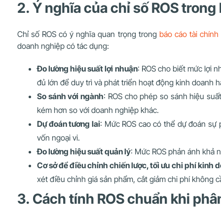
2. Ý nghĩa của chỉ số ROS trong 
Chỉ số ROS có ý nghĩa quan trọng trong
báo cáo tài chính
doanh nghiệp có tác dụng:
Đo lường hiệu suất lợi nhuận
: ROS cho biết mức lợi n
đủ lớn để duy trì và phát triển hoạt động kinh doanh 
So sánh với ngành
: ROS cho phép so sánh hiệu suất
kém hơn so với doanh nghiệp khác.
Dự đoán tương lai
: Mức ROS cao có thể dự đoán sự p
vốn ngoại vi.
Đo lường hiệu suất quản lý
: Mức ROS phản ánh khả nă
Cơ sở để điều chỉnh chiến lược, tối ưu chi phí kinh
xét điều chỉnh giá sản phẩm, cắt giảm chi phí không c
3. Cách tính ROS chuẩn khi phân