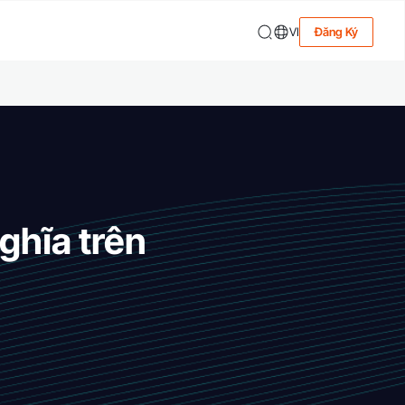
VI
Đăng Ký
ghĩa trên