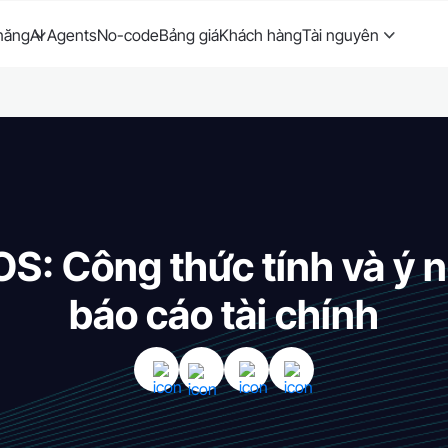
năng
AI Agents
No-code
Bảng giá
Khách hàng
Tài nguyên
OS: Công thức tính và ý n
báo cáo tài chính