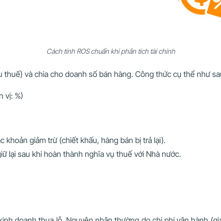
Cách tính ROS chuẩn khi phân tích tài chính
sau thuế) và chia cho doanh số bán hàng. Công thức cụ thể như sa
n vị: %)
 khoản giảm trừ (chiết khấu, hàng bán bị trả lại).
iữ lại sau khi hoàn thành nghĩa vụ thuế với Nhà nước.
nh doanh thua lỗ. Nguyên nhân thường do chi phí vận hành (gi