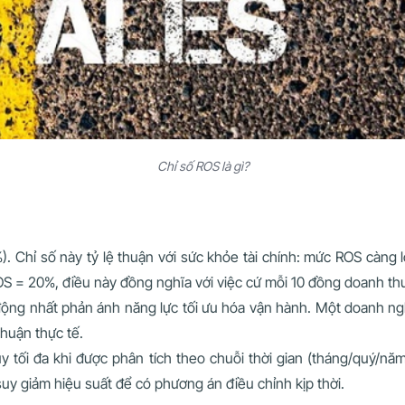
Chỉ số ROS là gì?
. Chỉ số này tỷ lệ thuận với sức khỏe tài chính: mức ROS càng l
 = 20%, điều này đồng nghĩa với việc cứ mỗi 10 đồng doanh thu 
ng nhất phản ánh năng lực tối ưu hóa vận hành. Một doanh ng
nhuận thực tế.
y tối đa khi được phân tích theo chuỗi thời gian (tháng/quý/nă
uy giảm hiệu suất để có phương án điều chỉnh kịp thời.