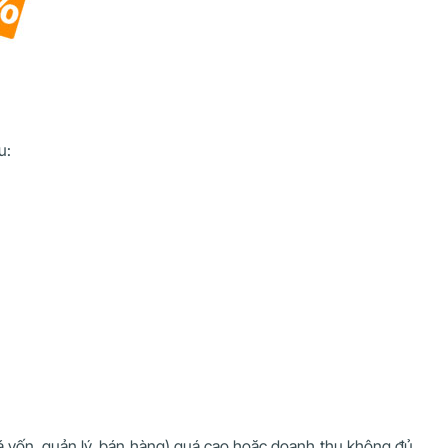
u:
á vốn, quản lý, bán hàng) quá cao hoặc doanh thu không đủ