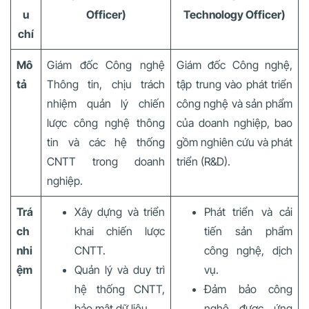
u
Officer)
Technology Officer)
chí
Mô
Giám đốc Công nghệ
Giám đốc Công nghệ,
tả
Thông tin, chịu trách
tập trung vào phát triển
nhiệm quản lý chiến
công nghệ và sản phẩm
lược công nghệ thông
của doanh nghiệp, bao
tin và các hệ thống
gồm nghiên cứu và phát
CNTT trong doanh
triển (R&D).
nghiệp.
Trá
Xây dựng và triển
Phát triển và cải
ch
khai chiến lược
tiến sản phẩm
nhi
CNTT.
công nghệ, dịch
ệm
Quản lý và duy trì
vụ.
hệ thống CNTT,
Đảm bảo công
bảo mật dữ liệu.
nghệ được ứng