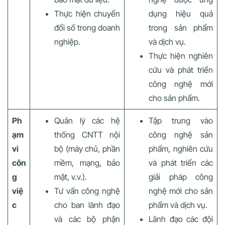
Thực hiện chuyển
dụng hiệu quả
đổi số trong doanh
trong sản phẩm
nghiệp.
và dịch vụ.
Thực hiện nghiên
cứu và phát triển
công nghệ mới
cho sản phẩm.
Ph
Quản lý các hệ
Tập trung vào
ạm
thống CNTT nội
công nghệ sản
vi
bộ (máy chủ, phần
phẩm, nghiên cứu
côn
mềm, mạng, bảo
và phát triển các
g
mật, v.v.).
giải pháp công
việ
Tư vấn công nghệ
nghệ mới cho sản
c
cho ban lãnh đạo
phẩm và dịch vụ.
và các bộ phận
Lãnh đạo các đội