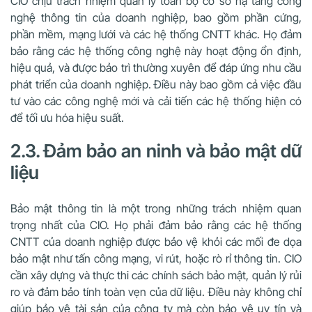
CIO chịu trách nhiệm quản lý toàn bộ cơ sở hạ tầng công
nghệ thông tin của doanh nghiệp, bao gồm phần cứng,
phần mềm, mạng lưới và các hệ thống CNTT khác. Họ đảm
bảo rằng các hệ thống công nghệ này hoạt động ổn định,
hiệu quả, và được bảo trì thường xuyên để đáp ứng nhu cầu
phát triển của doanh nghiệp. Điều này bao gồm cả việc đầu
tư vào các công nghệ mới và cải tiến các hệ thống hiện có
để tối ưu hóa hiệu suất.
2.3. Đảm bảo an ninh và bảo mật dữ
liệu
Bảo mật thông tin là một trong những trách nhiệm quan
trọng nhất của CIO. Họ phải đảm bảo rằng các hệ thống
CNTT của doanh nghiệp được bảo vệ khỏi các mối đe dọa
bảo mật như tấn công mạng, vi rút, hoặc rò rỉ thông tin. CIO
cần xây dựng và thực thi các chính sách bảo mật, quản lý rủi
ro và đảm bảo tính toàn vẹn của dữ liệu. Điều này không chỉ
giúp bảo vệ tài sản của công ty mà còn bảo vệ uy tín và