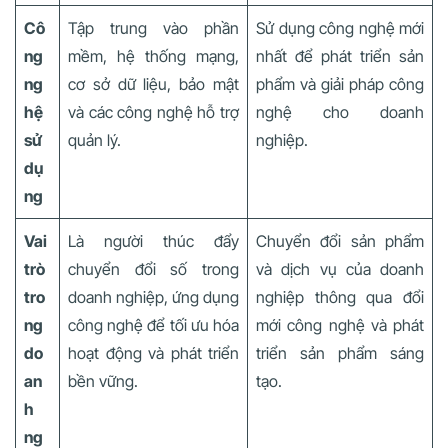
Cô
Tập trung vào phần
Sử dụng công nghệ mới
ng
mềm, hệ thống mạng,
nhất để phát triển sản
ng
cơ sở dữ liệu, bảo mật
phẩm và giải pháp công
hệ
và các công nghệ hỗ trợ
nghệ cho doanh
sử
quản lý.
nghiệp.
dụ
ng
Vai
Là người thúc đẩy
Chuyển đổi sản phẩm
trò
chuyển đổi số trong
và dịch vụ của doanh
tro
doanh nghiệp, ứng dụng
nghiệp thông qua đổi
ng
công nghệ để tối ưu hóa
mới công nghệ và phát
do
hoạt động và phát triển
triển sản phẩm sáng
an
bền vững.
tạo.
h
ng