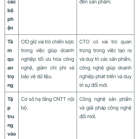
các
đến sản phẩm.
bộ
ph
ận
Tầ
CIO giữ vai trò chiến lược
CTO có vai trò quan
m
trong việc giúp doanh
trọng trong việc tạo ra
qu
nghiệp tối ưu hóa công
và duy trì các sản phẩm,
an
nghệ, giảm chi phí và
công nghệ giúp doanh
trọ
bảo vệ dữ liệu.
nghiệp phát triển và duy
ng
trì sự đổi mới.
Tậ
Cơ sở hạ tầng CNTT nội
Công nghệ sản phẩm
p
bộ.
và giải pháp công nghệ
tru
đổi mới.
ng
vào