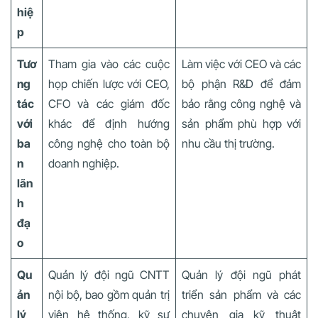
hiệ
p
Tươ
Tham gia vào các cuộc
Làm việc với CEO và các
ng
họp chiến lược với CEO,
bộ phận R&D để đảm
tác
CFO và các giám đốc
bảo rằng công nghệ và
với
khác để định hướng
sản phẩm phù hợp với
ba
công nghệ cho toàn bộ
nhu cầu thị trường.
n
doanh nghiệp.
lãn
h
đạ
o
Qu
Quản lý đội ngũ CNTT
Quản lý đội ngũ phát
ản
nội bộ, bao gồm quản trị
triển sản phẩm và các
lý
viên hệ thống, kỹ sư
chuyên gia kỹ thuật