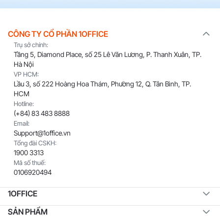
CÔNG TY CỔ PHẦN 1OFFICE
Trụ sở chính:
Tầng 5, Diamond Place, số 25 Lê Văn Lương, P. Thanh Xuân, TP.
Hà Nội
VP HCM:
Lầu 3, số 222 Hoàng Hoa Thám, Phường 12, Q. Tân Bình, TP.
HCM
Hotline:
(+84) 83 483 8888
Email:
Support@1office.vn
Tổng đài CSKH:
1900 3313
Mã số thuế:
0106920494
1OFFICE
SẢN PHẨM