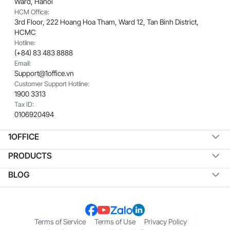
Ward, Hanoi
HCM Office:
3rd Floor, 222 Hoang Hoa Tham, Ward 12, Tan Binh District,
HCMC
Hotline:
(+84) 83 483 8888
Email:
Support@1office.vn
Customer Support Hotline:
1900 3313
Tax ID:
0106920494
1OFFICE
PRODUCTS
BLOG
Terms of Service
Terms of Use
Privacy Policy