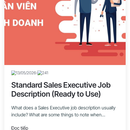
13/05/2026
241
Standard Sales Executive Job
Description (Ready to Use)
What does a Sales Executive job description usually
include? What are some things to note when
recruiting a Sales Executive? Let’s explore with
Đọc tiếp
1Office in this article! Sales Executives are