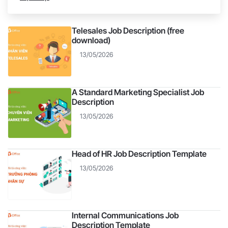
considered the core workforce in companies and
businesses. They are the ones who bring products
Telesales Job Description (free
closer to every customer, helping customers better
download)
understand the product.
13/05/2026
A Standard Marketing Specialist Job
Description
13/05/2026
Head of HR Job Description Template
13/05/2026
Internal Communications Job
Description Template