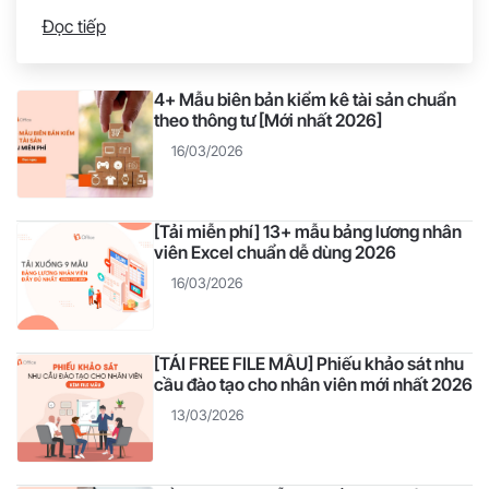
viên ở vị trí này. Nếu bạn chưa biết soạn thảo bản mô
Đọc tiếp
tả công việc cho nhân viên truyền thông thì hãy tham
khảo tổng hợp của 1Office trong bài viết sau. Chuyên
viên
4+ Mẫu biên bản kiểm kê tài sản chuẩn
theo thông tư [Mới nhất 2026]
16/03/2026
[Tải miễn phí] 13+ mẫu bảng lương nhân
viên Excel chuẩn dễ dùng 2026
16/03/2026
[TẢI FREE FILE MẪU] Phiếu khảo sát nhu
cầu đào tạo cho nhân viên mới nhất 2026
13/03/2026