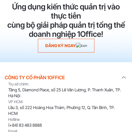
Ứng dụng kiến thức quản trị vào
thực tiễn
cùng bộ giải pháp quản trị tổng thể
doanh nghiệp 1Office!
ĐĂNG KÝ NGAY
CÔNG TY CỔ PHẦN 1OFFICE
Trụ sở chính:
Tầng 5, Diamond Place, số 25 Lê Văn Lương, P. Thanh Xuân, TP.
Hà Nội
VP HCM:
Lầu 3, số 222 Hoàng Hoa Thám, Phường 12, Q. Tân Bình, TP.
HCM
Hotline:
(+84) 83 483 8888
Email: