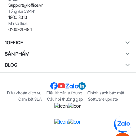
Support@1office.vn
Tổng đài CSKH:
1900 3313
Mã số thuế:
0106920494
1OFFICE
SẢN PHẨM
BLOG
Điều khoản dịch vụ
Điều khoản sử dụng
Chính sách bảo mật
Cam kết SLA
Câu hỏi thường gặp
Software update