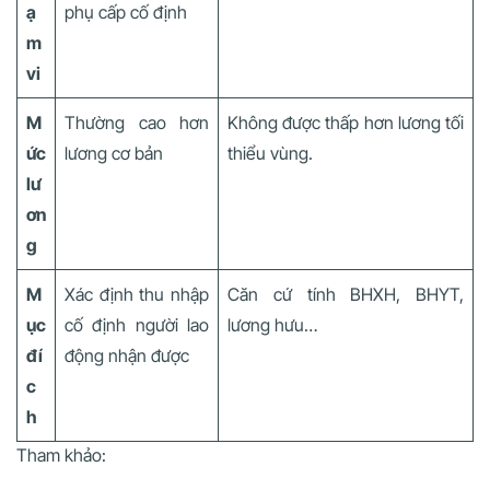
ạ
phụ cấp cố định
m
vi
M
Thường cao hơn
Không được thấp hơn lương tối
ức
lương cơ bản
thiểu vùng.
lư
ơn
g
M
Xác định thu nhập
Căn cứ tính BHXH, BHYT,
ục
cố định người lao
lương hưu…
đí
động nhận được
c
h
Tham khảo: