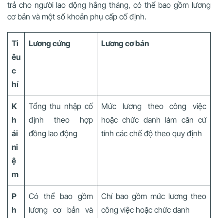
trả cho người lao động hằng tháng, có thể bao gồm lương
cơ bản và một số khoản phụ cấp cố định.
Ti
Lương cứng
Lương cơ bản
êu
c
hí
K
Tổng thu nhập cố
Mức lương theo công việc
h
định theo hợp
hoặc chức danh làm căn cứ
ái
đồng lao động
tính các chế độ theo quy định
ni
ệ
m
P
Có thể bao gồm
Chỉ bao gồm mức lương theo
h
lương cơ bản và
công việc hoặc chức danh