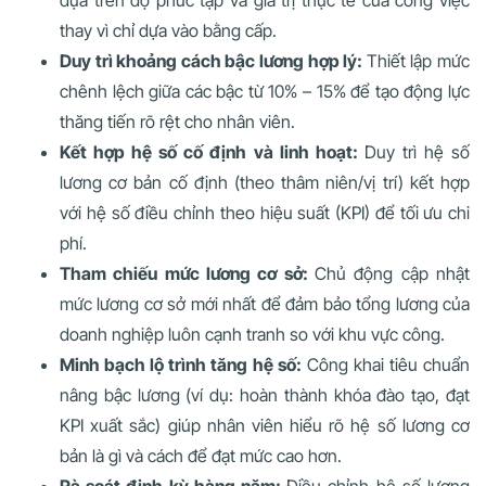
dựa trên độ phức tạp và giá trị thực tế của công việc
thay vì chỉ dựa vào bằng cấp.
Duy trì khoảng cách bậc lương hợp lý:
Thiết lập mức
chênh lệch giữa các bậc từ 10% – 15% để tạo động lực
thăng tiến rõ rệt cho nhân viên.
Kết hợp hệ số cố định và linh hoạt:
Duy trì hệ số
lương cơ bản cố định (theo thâm niên/vị trí) kết hợp
với hệ số điều chỉnh theo hiệu suất (KPI) để tối ưu chi
phí.
Tham chiếu mức lương cơ sở:
Chủ động cập nhật
mức lương cơ sở mới nhất để đảm bảo tổng lương của
doanh nghiệp luôn cạnh tranh so với khu vực công.
Minh bạch lộ trình tăng hệ số:
Công khai tiêu chuẩn
nâng bậc lương (ví dụ: hoàn thành khóa đào tạo, đạt
KPI xuất sắc) giúp nhân viên hiểu rõ hệ số lương cơ
bản là gì và cách để đạt mức cao hơn.