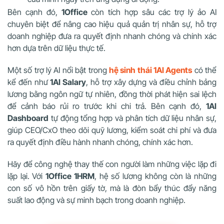
Bên cạnh đó,
1Office
còn tích hợp sâu các trợ lý ảo AI
chuyên biệt để nâng cao hiệu quả quản trị nhân sự, hỗ trợ
doanh nghiệp đưa ra quyết định nhanh chóng và chính xác
hơn dựa trên dữ liệu thực tế.
Một số trợ lý AI nổi bật trong
hệ sinh thái 1AI Agents
có thể
kể đến như
1AI Salary
, hỗ trợ xây dựng và điều chỉnh bảng
lương bằng ngôn ngữ tự nhiên, đồng thời phát hiện sai lệch
để cảnh báo rủi ro trước khi chi trả. Bên cạnh đó,
1AI
Dashboard
tự động tổng hợp và phân tích dữ liệu nhân sự,
giúp CEO/CxO theo dõi quỹ lương, kiểm soát chi phí và đưa
ra quyết định điều hành nhanh chóng, chính xác hơn.
Hãy để công nghệ thay thế con người làm những việc lặp đi
lặp lại. Với
1Office 1HRM
, hệ số lương không còn là những
con số vô hồn trên giấy tờ, mà là đòn bẩy thúc đẩy năng
suất lao động và sự minh bạch trong doanh nghiệp.