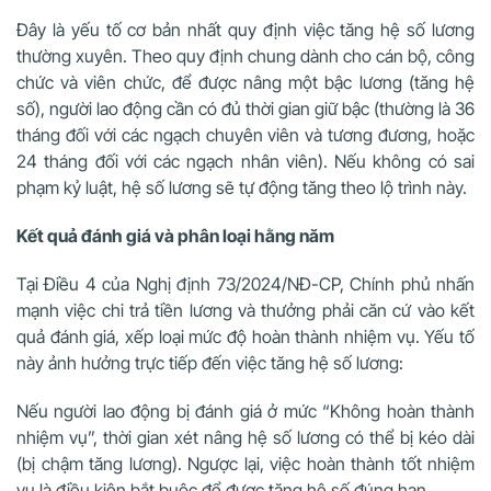
Đây là yếu tố cơ bản nhất quy định việc tăng hệ số lương
thường xuyên. Theo quy định chung dành cho cán bộ, công
chức và viên chức, để được nâng một bậc lương (tăng hệ
số), người lao động cần có đủ thời gian giữ bậc (thường là 36
tháng đối với các ngạch chuyên viên và tương đương, hoặc
24 tháng đối với các ngạch nhân viên). Nếu không có sai
phạm kỷ luật, hệ số lương sẽ tự động tăng theo lộ trình này.
Kết quả đánh giá và phân loại hằng năm
Tại Điều 4 của Nghị định 73/2024/NĐ-CP, Chính phủ nhấn
mạnh việc chi trả tiền lương và thưởng phải căn cứ vào kết
quả đánh giá, xếp loại mức độ hoàn thành nhiệm vụ. Yếu tố
này ảnh hưởng trực tiếp đến việc tăng hệ số lương:
Nếu người lao động bị đánh giá ở mức “Không hoàn thành
nhiệm vụ”, thời gian xét nâng hệ số lương có thể bị kéo dài
(bị chậm tăng lương). Ngược lại, việc hoàn thành tốt nhiệm
vụ là điều kiện bắt buộc để được tăng hệ số đúng hạn.