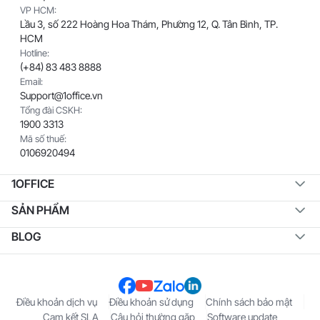
VP HCM:
Lầu 3, số 222 Hoàng Hoa Thám, Phường 12, Q. Tân Bình, TP.
HCM
Hotline:
(+84) 83 483 8888
Email:
Support@1office.vn
Tổng đài CSKH:
1900 3313
Mã số thuế:
0106920494
1OFFICE
SẢN PHẨM
BLOG
Điều khoản dịch vụ
Điều khoản sử dụng
Chính sách bảo mật
Cam kết SLA
Câu hỏi thường gặp
Software update