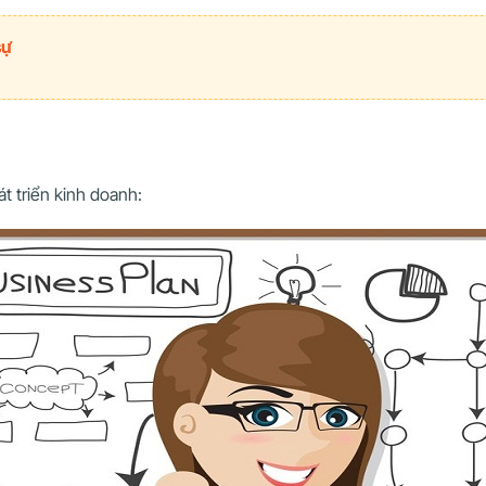
sự
t triển kinh doanh: