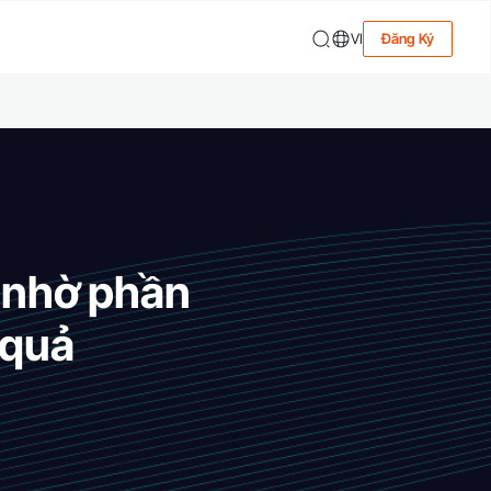
VI
Đăng Ký
i nhờ phần
 quả