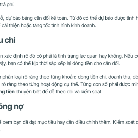
rả phí.
lỗ, dự báo bảng cân đối kế toán. Từ đó có thể dự báo được tình h
cải thiện hoặc tăng tốc tình hình kinh doanh.
u chi
 xác định rõ đó có phải là tình trạng lạc quan hay không. Nếu co
y, bạn có thể kịp thời sắp xếp lại dòng tiền cho cân đối.
hân loại rõ ràng theo từng khoản: dòng tiền chi, doanh thu, dòn
 rõ ràng theo từng hoạt động cụ thể. Từng con số phải được min
g tiền
chuyên biệt để dễ theo dõi và kiểm soát.
công nợ
để xem bạn đã đạt mục tiêu hay cần điều chỉnh thêm. Kiểm soát d
n.