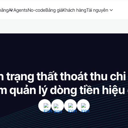
năng
AI Agents
No-code
Bảng giá
Khách hàng
Tài nguyên
h trạng thất thoát thu ch
 quản lý dòng tiền hiệu