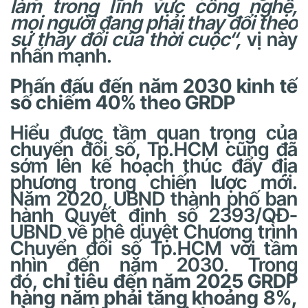
làm trong lĩnh vực công nghệ,
mọi người đang phải thay đổi theo
sự thay đổi
của thời cuộc
“,
vị này
nhấn mạnh.
Phấn đấu đến năm 2030 kinh tế
số chiếm 40% theo GRDP
Hiểu được tầm quan trọng của
chuyển đổi số, Tp.HCM cũng đã
sớm lên kế hoạch thúc đẩy địa
phương trong chiến lược mới.
Năm 2020, UBND thành phố ban
hành Quyết định số 2393/QĐ-
UBND về phê duyệt Chương trình
Chuyển đổi số Tp.HCM với tầm
nhìn đến năm 2030. Trong
đó,
chỉ tiêu đến năm 2025 GRDP
hàng năm phải tăng khoảng 8%,