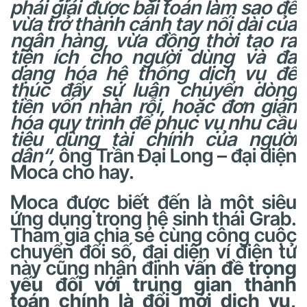
phải giải được bài toán làm sao để
vừa trở thành cánh tay nối dài của
ngân hàng, vừa đồng thời tạo ra
tiện ích cho người dùng và đa
dạng hóa hệ thống dịch vụ để
thúc đẩy sự luân chuyển dòng
tiền vốn nhàn rỗi, hoặc đơn giản
hóa quy trình để phục vụ nhu cầu
tiêu dùng tài chính của người
dân
“,
ông Trần Đại Long – đại diện
Moca cho hay.
Moca được biết đến là một siêu
ứng dụng trong hệ sinh thái Grab.
Tham gia chia sẻ cùng công cuộc
chuyển đổi số, đại diện ví điện tử
này cũng nhận định
vấn đề trọng
yếu đối với trung gian thanh
toán chính là đổi mới dịch vụ,