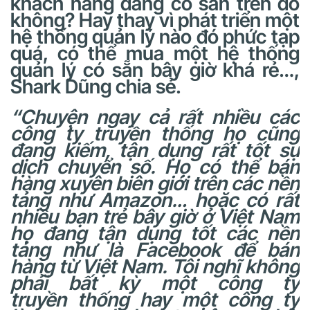
khách hàng đang có sẵn trên đó
không? Hay thay vì phát triển một
hệ thống quản lý nào đó phức tạp
quá, có thể mua một hệ thống
quản lý có sẵn bây giờ khá rẻ…,
Shark Dũng chia sẻ.
“
Chuyện ngay cả rất nhiều các
công ty
truyền thống họ cũng
đang kiếm, tận dụng rất tốt sự
dịch chuyển số. Họ có thể bán
hàng xuyên biên
giới trên các nền
tảng như Amazon
…
hoặc có rất
nhiều bạn trẻ bây giờ ở Việt Nam
họ đang
tận dụng tốt các nền
tảng như là Facebook để bán
hàng từ Việt Nam. Tôi nghĩ không
phải bất kỳ một công ty
truyền
thống hay một công ty