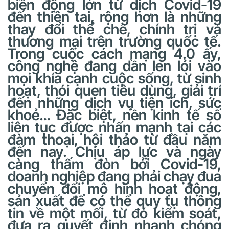
biến động lớn từ dịch Covid-19
đến thiên tai, rộng hơn là những
thay đổi thể chế, chính trị và
thương mại trên trường quốc tế.
Trong cuộc cách mạng 4.0 ấy,
công nghệ đang dần len lỏi vào
mọi khía cạnh cuộc sống, từ sinh
hoạt, thói quen tiêu dùng, giải trí
đến những dịch vụ tiện ích, sức
khoẻ… Đặc biệt, nền kinh tế số
liên tục được nhấn mạnh tại các
đàm thoại, hội thảo từ đầu năm
đến nay. Chịu áp lực và ngày
càng thấm đòn bởi Covid-19,
doanh nghiệp đang phải chạy đua
chuyển đổi mô hình hoạt động,
sản xuất để có thể quy tụ thông
tin về một mối, từ đó kiểm soát,
đưa ra quyết định nhanh chóng