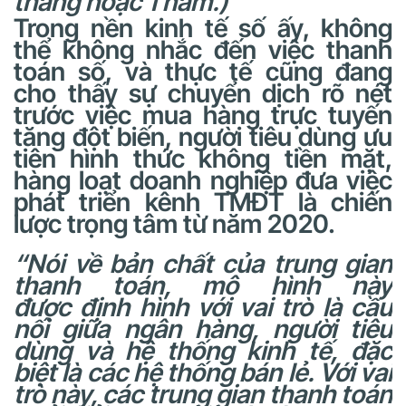
tháng hoặc 1 năm.)
Trong nền kinh tế số ấy, không
thể không nhắc đến việc thanh
toán số, và thực tế cũng đang
cho thấy sự chuyển dịch rõ nét
trước việc mua hàng trực tuyến
tăng đột biến, người tiêu dùng ưu
tiên hình thức không tiền mặt,
hàng loạt doanh nghiệp đưa việc
phát triển kênh TMĐT là chiến
lược trọng tâm từ năm 2020.
“
Nói về bản chất của trung gian
thanh toán
, mô hình này
được
định hình với vai trò là cầu
nối giữa ngân hàng, người tiêu
dùng và hệ thống kinh tế
,
đặc
biệt là các hệ thống bán lẻ. Với vai
trò này, các trung gian thanh toán