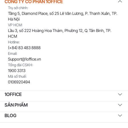
CÔNG TY CỔ PHẦN 1OFFICE
Trụ sở chính:
Tầng 5, Diamond Place, số 25 Lê Văn Lương, P. Thanh Xuân, TP.
Hà Nội
VP HCM:
Lầu 3, số 222 Hoàng Hoa Thám, Phường 12, Q. Tân Bình, TP.
HCM
Hotline:
(+84) 83 483 8888
Email:
Support@1office.vn
Tổng đài CSKH:
1900 3313
Mã số thuế:
0106920494
1OFFICE
SẢN PHẨM
BLOG