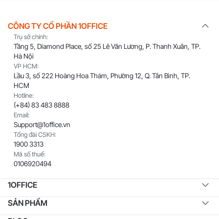
CÔNG TY CỔ PHẦN 1OFFICE
Trụ sở chính:
Tầng 5, Diamond Place, số 25 Lê Văn Lương, P. Thanh Xuân, TP.
Hà Nội
VP HCM:
Lầu 3, số 222 Hoàng Hoa Thám, Phường 12, Q. Tân Bình, TP.
HCM
Hotline:
(+84) 83 483 8888
Email:
Support@1office.vn
Tổng đài CSKH:
1900 3313
Mã số thuế:
0106920494
1OFFICE
SẢN PHẨM