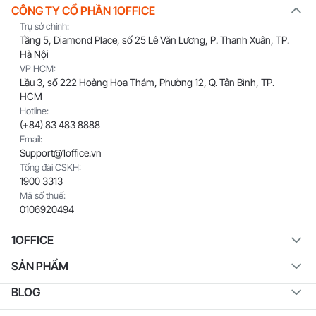
CÔNG TY CỔ PHẦN 1OFFICE
Trụ sở chính:
Tầng 5, Diamond Place, số 25 Lê Văn Lương, P. Thanh Xuân, TP.
Hà Nội
VP HCM:
Lầu 3, số 222 Hoàng Hoa Thám, Phường 12, Q. Tân Bình, TP.
HCM
Hotline:
(+84) 83 483 8888
Email:
Support@1office.vn
Tổng đài CSKH:
1900 3313
Mã số thuế:
0106920494
1OFFICE
SẢN PHẨM
BLOG