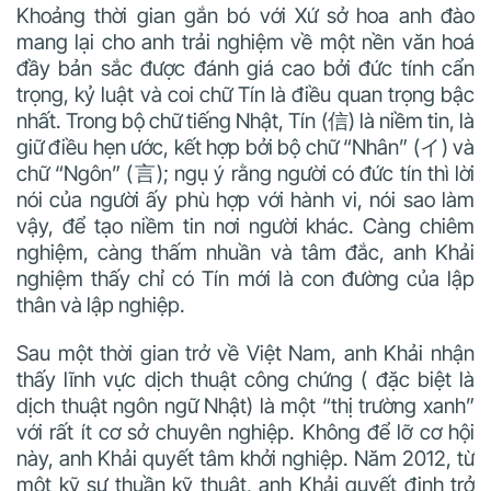
Khoảng
thời gian gắn bó với Xứ sở hoa anh đào
mang lại cho anh trải nghiệm về một
nền văn hoá
đầy bản sắc được đánh giá cao bởi đức tính cẩn
trọng, kỷ luật và coi chữ Tín là điều quan trọng bậc
nhất. Trong bộ chữ tiếng Nhật, Tín (信) là niềm tin, là
giữ điều hẹn ước, kết hợp bởi bộ chữ “Nhân” (イ) và
chữ “Ngôn” (言); ngụ ý rằng người có đức tín thì lời
nói của người ấy phù hợp với hành vi, nói sao làm
vậy, để tạo niềm tin nơi người khác. Càng chiêm
nghiệm, càng thấm nhuần và tâm đắc, anh Khải
nghiệm thấy chỉ có Tín mới là con đường của lập
thân và lập nghiệp.
Sau một thời gian trở về Việt Nam, anh Khải nhận
thấy lĩnh vực dịch thuật công chứng ( đặc biệt là
dịch thuật ngôn ngữ Nhật) là một “thị trường xanh”
với rất ít cơ sở chuyên nghiệp. Không để lỡ cơ hội
này, anh Khải quyết tâm khởi nghiệp. Năm 2012, từ
một kỹ sư thuần kỹ thuật, anh Khải quyết định trở