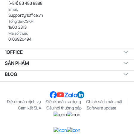
(+84) 83 483 8888
Email:
Support@1office.vn
Tổng đài CSKH:
1900 3313
Mã số thuế:
0106920494
1OFFICE
SẢN PHẨM
BLOG
Điều khoản dịch vụ
Điều khoản sử dụng
Chính sách bảo mật
Cam kết SLA
Câu hỏi thường gặp
Software update