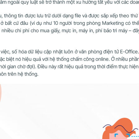
ằm ngoài quy luật sẽ trở thành một xu hướng tất yếu với các doan
ệu, thông tin được lưu trữ dưới dạng file và được sắp xếp theo thứ
 bất cứ đâu (ví dụ như 10 người trong phòng Marketing có thể đọ
hiều chi phí cho mua giấy, mực in, máy in, phí bảo trì máy – đ
 việc, số hóa dữ liệu cập nhật luôn ở văn phòng điện tử E-Office
Đặc biệt nó hiệu quả với hệ thống chấm công online. Ở nhiều p
ời gian chờ đợi). Điều này rất hiệu quả trong thời điểm thực hiện
uôn trên hệ thống.