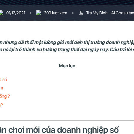
01/12/2021
209 lượt xem
Tra My Dinh - AI Consultan
n nhưng đã thổi một luồng gió mới đến thị trường doanh nghiệp
nó lại trở thành xu hướng trong thời đại ngày nay. Câu trả lời s
Mục lục
ệp số
am
hống ?
ng?
Sân chơi mới của doanh nghiệp số