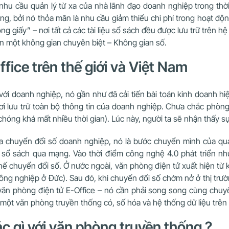
u cầu quản lý từ xa của nhà lãnh đạo doanh nghiệp trong thời 
g, bởi nó thỏa mãn là nhu cầu giảm thiểu chi phí trong hoạt động
 giấy” – nơi tất cả các tài liệu sổ sách đều được lưu trữ trên hệ 
rên một không gian chuyên biệt – Không gian số.
fice trên thế giới và Việt Nam
với doanh nghiệp, nó gần như đã cải tiến bài toán kinh doanh hi
ơi lưu trữ toàn bộ thông tin của doanh nghiệp. Chưa chắc phòn
 chóng khá mất nhiều thời gian). Lúc này, người ta sẽ nhận thấy sự
 chuyển đổi số doanh nghiệp, nó là bước chuyển mình của quản 
y tờ sổ sách qua mạng. Vào thời điểm công nghệ 4.0 phát triển 
thế chuyển đổi số. Ở nước ngoài, văn phòng điện tử xuất hiện t
ông nghiệp ở Đức). Sau đó, khi chuyển đổi số chớm nở ở thị trư
ăn phòng điện tử E-Office – nó cần phải song song cùng chuyể
ột văn phòng truyền thống có, số hóa và hệ thống dữ liệu trên
ác gì với văn phòng truyền thống ?