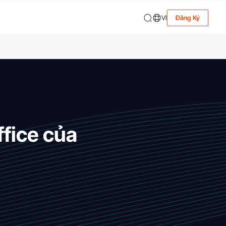
VI
Đăng Ký
fice của