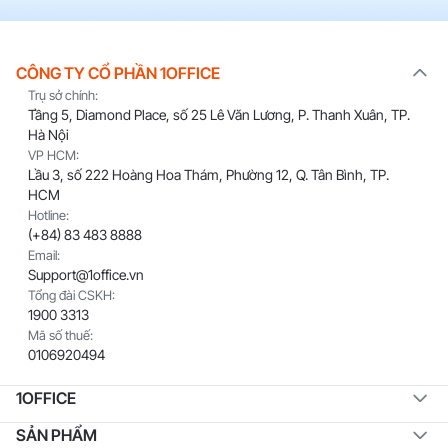
CÔNG TY CỔ PHẦN 1OFFICE
Trụ sở chính:
Tầng 5, Diamond Place, số 25 Lê Văn Lương, P. Thanh Xuân, TP.
Hà Nội
VP HCM:
Lầu 3, số 222 Hoàng Hoa Thám, Phường 12, Q. Tân Bình, TP.
HCM
Hotline:
(+84) 83 483 8888
Email:
Support@1office.vn
Tổng đài CSKH:
1900 3313
Mã số thuế:
0106920494
1OFFICE
SẢN PHẨM