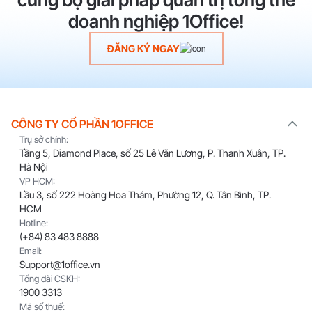
doanh nghiệp 1Office!
ĐĂNG KÝ NGAY
CÔNG TY CỔ PHẦN 1OFFICE
Trụ sở chính:
Tầng 5, Diamond Place, số 25 Lê Văn Lương, P. Thanh Xuân, TP.
Hà Nội
VP HCM:
Lầu 3, số 222 Hoàng Hoa Thám, Phường 12, Q. Tân Bình, TP.
HCM
Hotline:
(+84) 83 483 8888
Email:
Support@1office.vn
Tổng đài CSKH:
1900 3313
Mã số thuế: