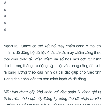
ễ
d
à
n
g
Ngoài ra, 1Office có thể kết nối máy chấm công ở mọi chi
nhánh, để đồng bộ dữ liệu ở tất cả các máy chấm công theo
thời gian thực tế. Phần mềm sẽ số hóa mọi đơn từ hành
chính trong tháng, tự động cập nhật vào bảng công để sinh
ra bảng lương theo cấu hình đã cài đặt giúp cho việc tính
lương cho nhân viên trở nên minh bạch và dễ dàng.
Nếu bạn đang gặp khó khăn với việc quản lý, đánh giá và
thấu hiểu nhân sự, hãy Đăng ký dùng thử để nhận tư vấn,
1Office sẽ hỗ trợ bạn giải quyết khó khăn một cách nhanh