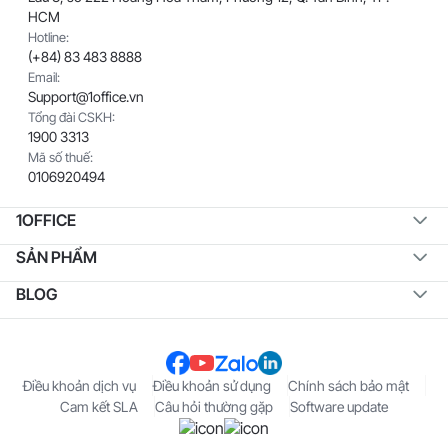
HCM
Hotline:
(+84) 83 483 8888
Email:
Support@1office.vn
Tổng đài CSKH:
1900 3313
Mã số thuế:
0106920494
1OFFICE
SẢN PHẨM
BLOG
Điều khoản dịch vụ
Điều khoản sử dụng
Chính sách bảo mật
Cam kết SLA
Câu hỏi thường gặp
Software update