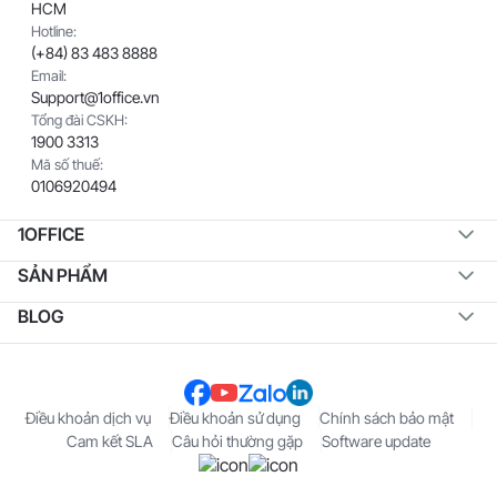
HCM
Hotline:
(+84) 83 483 8888
Email:
Support@1office.vn
Tổng đài CSKH:
1900 3313
Mã số thuế:
0106920494
1OFFICE
SẢN PHẨM
BLOG
Điều khoản dịch vụ
Điều khoản sử dụng
Chính sách bảo mật
Cam kết SLA
Câu hỏi thường gặp
Software update