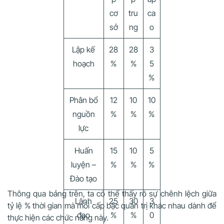
cơ
tru
ca
sở
ng
o
Lập kế
28
28
3
hoạch
%
%
5
%
Phân bổ
12
10
10
nguồn
%
%
%
lực
Huấn
15
10
5
luyện –
%
%
%
Đào tạo
Thông qua bảng trên, ta có thể thấy rõ sự chênh lệch giữa
Lãnh
25
30
3
tỷ lệ % thời gian mà mỗi cấp bậc quản trị khác nhau dành để
đạo
%
%
0
thực hiện các chức năng này.