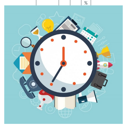
%
Kiểm
20
22
2
soát
%
%
0
%