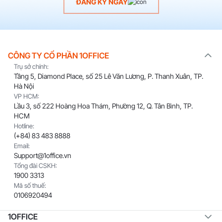
ĐĂNG KÝ NGAY
CÔNG TY CỔ PHẦN 1OFFICE
Trụ sở chính:
Tầng 5, Diamond Place, số 25 Lê Văn Lương, P. Thanh Xuân, TP.
Hà Nội
VP HCM:
Lầu 3, số 222 Hoàng Hoa Thám, Phường 12, Q. Tân Bình, TP.
HCM
Hotline:
(+84) 83 483 8888
Email:
Support@1office.vn
Tổng đài CSKH:
1900 3313
Mã số thuế:
0106920494
1OFFICE