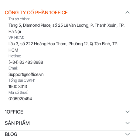
CÔNG TY CỔ PHẦN 1OFFICE
Trụ sở chính:
Tầng 5, Diamond Place, số 25 Lê Văn Lương, P. Thanh Xuân, TP.
Hà Nội
VP HCM:
Lầu 3, số 222 Hoàng Hoa Thám, Phường 12, Q. Tân Bình, TP.
HCM
Hotline:
(+84) 83 483 8888
Email:
Support@1office.vn
Tổng đài CSKH:
1900 3313
Mã số thuế:
0106920494
1OFFICE
SẢN PHẨM
BLOG