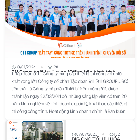
10/01/2024
128
911 Group “bắt tay” cùng 1Office trên hành trình
1. Tập đoàn 911 - Công ty cung cấp thiết bị thi công với nhiều
chuyển đổi số trong lĩnh vực nhân sự
khát vọng lớn Công ty cổ phần Tập đoàn 911 (911 GROUP .JSC)
tiền thân là Công ty cổ phần Thiết bị Nền móng 911, được
thành lập ngày 22/03/2011 bởi những sáng lập viên có trên 20
năm kinh nghiệm về kinh doanh, quản lý, khai thác các thiết bị
thi công công trình. Hoạt động kinh doanh chính là Bán buôn
máy móc, thiết bị và phụ tùng máy khác. Hiện nay, 911 Group
có hơn 100 nhân viên, với đội ngũ kỹ thuật chuyên nghiệp, có
kinh nghiệm lâu năm trong lĩnh vực thi công các công trình
07/07/2023
132
BIG CNC TỐI ƯU HÓA