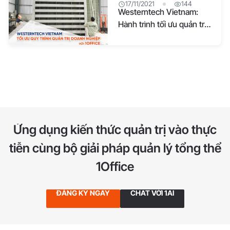
17/11/2021
144
Westerntech Vietnam:
Hành trình tối ưu quản trị
doanh nghiệp từ quy mô
nhỏ đến lớn
Ứng dụng kiến thức quản trị vào thực
tiễn
cùng bộ giải pháp quản lý tổng thể
1Office
ĐĂNG KÝ NGAY
CHAT VỚI 1AI