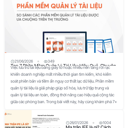
21/06/2026
349
Top 7 Phần Mềm Quản Lý Tài Liệu Hiệu Quả, Chuyên
Việc lưu trữ tài liệu bằng giấy tờ hoặc nhiều nền tảng rời rạc
Nghiệp Cho Doanh Nghiệp 2026
khiến doanh nghiệp mất nhiều thời gian tìm kiếm, khó kiểm
soát phiên bản và tiềm ẩn nguy cơ thất lạc dữ liệu. Phần mềm
quản lý tài liệu là giải pháp giúp số hóa, lưu trữ tập trung và
quản lý tài liệu an toàn, đồng thời nâng cao hiệu quả cộng tác
giữa các phòng ban. Trong bài viết này, hãy cùng khám phá 7+
phần mềm quản lý tài liệu được tin dùng năm 2026, kèm theo
tiêu chí lựa chọn và giải pháp phù hợp cho từng doanh nghiệp.
Phần mềm quản lý tài liệu doanh nghiệp là gì? Phần mềm quản
26/01/2026
1004
Ma trận IFE là gì? Cách