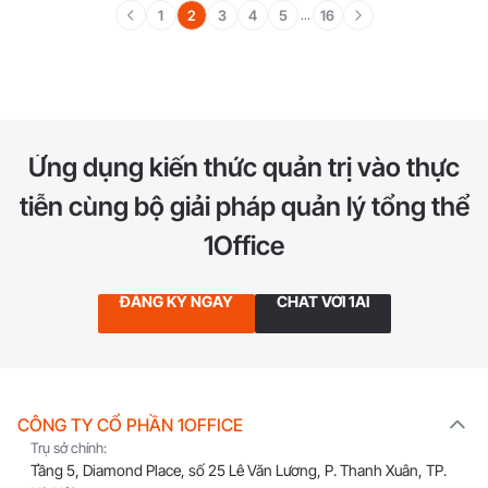
1
2
3
4
5
16
...
Ứng dụng kiến thức quản trị vào thực
tiễn
cùng bộ giải pháp quản lý tổng thể
1Office
ĐĂNG KÝ NGAY
CHAT VỚI 1AI
CÔNG TY CỔ PHẦN 1OFFICE
Trụ sở chính:
Tầng 5, Diamond Place, số 25 Lê Văn Lương, P. Thanh Xuân, TP.