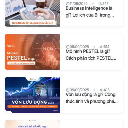
11/09/2025
247
Business Intelligence là
gì? Lợi ích của BI trong
doanh nghiệp
09/09/2025
614
Mô hình PESTEL là gì?
Cách phân tích PESTEL
và ví dụ chi tiết
09/09/2025
413
Vốn lưu động là gì? Công
thức tính và phương pháp
quản lý vốn lưu động