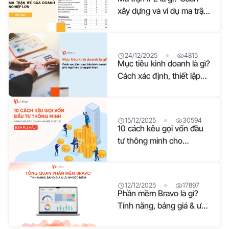
lý tài liệu là giải pháp giúp doanh nghiệp số hóa, lưu trữ và quản
xây dựng và ví dụ ma trận
lý toàn bộ tài liệu, hồ sơ trên một hệ thống tập trung. Thay vì
IFE của doanh nghiệp lớn
lưu trữ bằng giấy tờ hoặc nhiều nền tảng rời rạc, doanh nghiệp
có thể dễ dàng tìm kiếm, phân loại, chia sẻ và theo dõi lịch sử
chỉnh sửa tài liệu chỉ trong vài thao tác. Nhờ đó, việc quản lý
24/12/2025
4815
Mục tiêu kinh doanh là gì?
thông tin trở nên nhanh chóng, an toàn và hiệu quả hơn, đồng
Cách xác định, thiết lập
thời giảm sai sót, tiết kiệm thời gian và nâng cao hiệu suất làm
và ví dụ
việc của các phòng ban. Những Khó Khăn Khi Quản Lý Tài Liệu
Theo Phương Pháp Truyền Thống Trong quá trình hoạt động,
doanh nghiệp phải lưu trữ và quản lý một khối lượng lớn tài liệu
15/12/2025
30594
như hợp đồng, văn bản nội bộ, quy trình quản lý hồ sơ nhân
10 cách kêu gọi vốn đầu
sự, chứng từ hay quy trình làm việc. Khi dữ liệu ngày càng gia
tư thông minh cho
tăng, việc quản lý bằng hồ sơ giấy hoặc lưu trữ rời rạc trên
Startup [Kèm File Mẫu]
nhiều nền
12/12/2025
17897
Phần mềm Bravo là gì?
Tính năng, bảng giá & ưu
nhược điểm