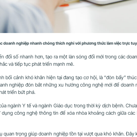
c doanh nghiệp nhanh chóng thích nghi với phương thức làm việc trực tu
n đổi số nhanh hơn, tạo ra một làn sóng đổi mới trong các doa
hắc và tiếp tục phát triển mạnh mẽ.
hính bối cảnh khó khăn hiện tại đang tạo cơ hội, là “đòn bẩy” t
doanh nghiệp đón bắt những xu hướng công nghệ mới để doanh 
át triển bứt phá.
ủa ngành Y tế và ngành Giáo dục trong thời kỳ dịch bệnh. Chưa 
sử dụng công nghệ thông tin để xóa nhòa khoảng cách giữa các 
ụ quan trọng giúp doanh nghiệp tồn tại vượt qua khó khăn. Đây k