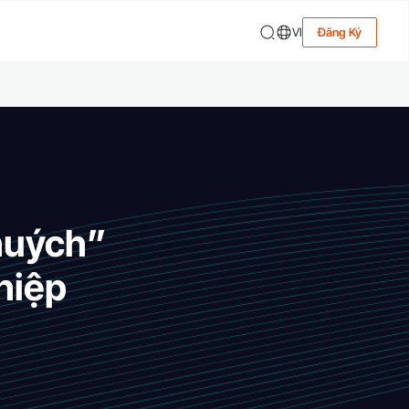
VI
Đăng Ký
 huých”
hiệp