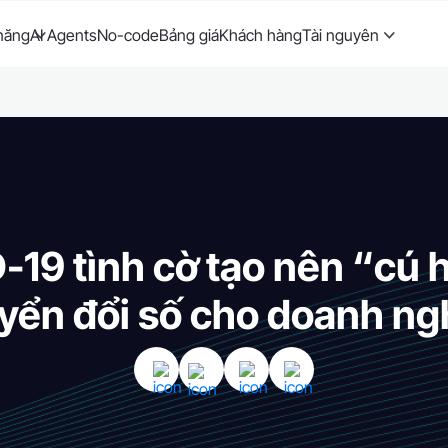
năng
AI Agents
No-code
Bảng giá
Khách hàng
Tài nguyên
19 tình cờ tạo nên “cú
yển đổi số cho doanh ng