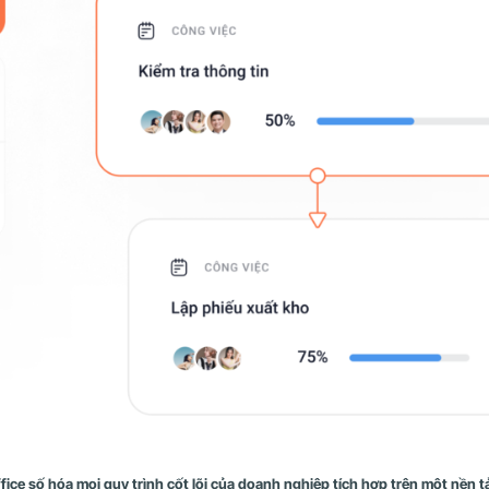
fice số hóa mọi quy trình cốt lõi của doanh nghiệp tích hợp trên một nền 