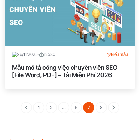
26/11/2025
12580
Biểu mẫu
Mẫu mô tả công việc chuyên viên SEO
[File Word, PDF] – Tải Miễn Phí 2026
1
2
…
6
7
8