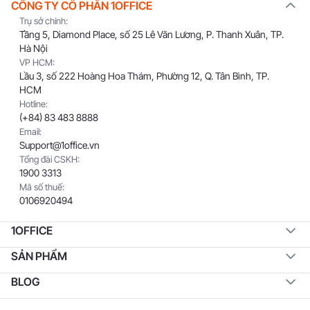
CÔNG TY CỔ PHẦN 1OFFICE
Trụ sở chính:
Tầng 5, Diamond Place, số 25 Lê Văn Lương, P. Thanh Xuân, TP.
Hà Nội
VP HCM:
Lầu 3, số 222 Hoàng Hoa Thám, Phường 12, Q. Tân Bình, TP.
HCM
Hotline:
(+84) 83 483 8888
Email:
Support@1office.vn
Tổng đài CSKH:
1900 3313
Mã số thuế:
0106920494
1OFFICE
SẢN PHẨM
BLOG