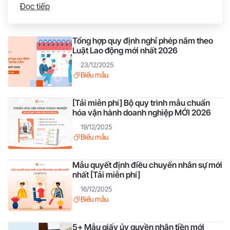
Đọc tiếp
tả công việc cho nhân viên truyền thông thì hãy tham
khảo tổng hợp của 1Office trong bài viết sau. Chuyên
viên
Tổng hợp quy định nghỉ phép năm theo
Luật Lao động mới nhất 2026
23/12/2025
Biểu mẫu
[Tải miễn phí] Bộ quy trình mẫu chuẩn
hóa vận hành doanh nghiệp MỚI 2026
19/12/2025
Biểu mẫu
Mẫu quyết định điều chuyển nhân sự mới
nhất [Tải miễn phí]
16/12/2025
Biểu mẫu
5+ Mẫu giấy ủy quyền nhận tiền mới